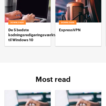
DOWNLOADS
DOWNLOADS
De 5 bedste
ExpressVPN
kodningsredigeringsværktøj
til Windows 10
Most read