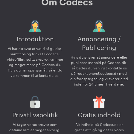
Om Codecs
Introduktion
Annoncering /
Publicering
Vi har skrevet et væld af guider,
samt tips og tricks til codecs,
Hvis du ønsker at annoncere eller
video/film, softwareprogrammer
publicere indhold på Codecs.dk,
og meget mere på Codecs.dk.
så bedes du venligst kontakte os
Hvis du har spørgsmål, så er du
på
redaktionen@codecs.dk
med
velkommen til at kontakte os.
din forespørgsel og vi svarer altid
indenfor 24 timer i hverdage.
Privatlivspolitik
Gratis indhold
Vi tager vores ansvar som
Alt indhold på Codecs.dk er
dataindsamlet meget alvorlig.
gratis at tilgå og det er vores