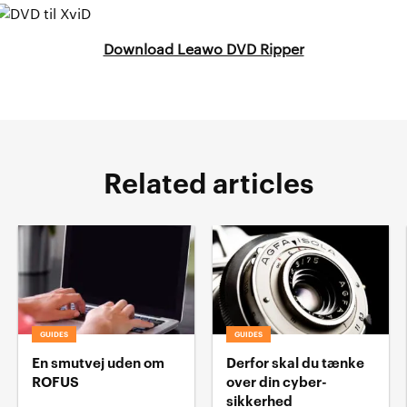
Download Leawo DVD Ripper
Related articles
GUIDES
GUIDES
En smutvej uden om
Derfor skal du tænke
ROFUS
over din cyber-
sikkerhed