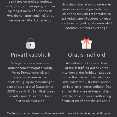
samt tips og tricks til codecs,
Hvis du ønsker at annoncere eller
video/film, softwareprogrammer
publicere indhold på Codecs.dk,
og meget mere på Codecs.dk.
så bedes du venligst kontakte os
Hvis du har spørgsmål, så er du
på
redaktionen@codecs.dk
med
velkommen til at kontakte os.
din forespørgsel og vi svarer altid
indenfor 24 timer i hverdage.
Privatlivspolitik
Gratis indhold
Vi tager vores ansvar som
Alt indhold på Codecs.dk er
dataindsamlet meget alvorlig.
gratis at tilgå og det er vores
Vores Privatlivspolitik er i
intention at det forbliver således.
overensstemmelse med
For at finansiere driften af vores
cookiebrug og de forordninger
side indsætter vi fra tid til anden
som er etableret af Datatilsynet,
affiliate-links i vores indhold. Det
GDPR og ePR. Du kan tilgå vores
er med til at sikre driften af siden,
Privatlivspolitik i øverste højre
udarbejdelse af vores indhold og
hjørne på hver side.
finansiering af det tekniske setup.
Codecs.dk er en dansk softwareportal, hvor vi efterstræber at tilbyde