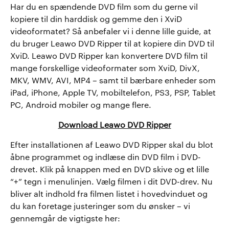
Har du en spændende DVD film som du gerne vil
kopiere til din harddisk og gemme den i XviD
videoformatet? Så anbefaler vi i denne lille guide, at
du bruger Leawo DVD Ripper til at kopiere din DVD til
XviD. Leawo DVD Ripper kan konvertere DVD film til
mange forskellige videoformater som XviD, DivX,
MKV, WMV, AVI, MP4 – samt til bærbare enheder som
iPad, iPhone, Apple TV, mobiltelefon, PS3, PSP, Tablet
PC, Android mobiler og mange flere.
Download Leawo DVD Ripper
Efter installationen af Leawo DVD Ripper skal du blot
åbne programmet og indlæse din DVD film i DVD-
drevet. Klik på knappen med en DVD skive og et lille
“+” tegn i menulinjen. Vælg filmen i dit DVD-drev. Nu
bliver alt indhold fra filmen listet i hovedvinduet og
du kan foretage justeringer som du ønsker – vi
gennemgår de vigtigste her: