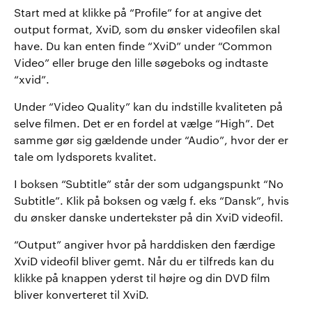
Start med at klikke på “Profile” for at angive det
output format, XviD, som du ønsker videofilen skal
have. Du kan enten finde “XviD” under “Common
Video” eller bruge den lille søgeboks og indtaste
“xvid”.
Under “Video Quality” kan du indstille kvaliteten på
selve filmen. Det er en fordel at vælge “High”. Det
samme gør sig gældende under “Audio”, hvor der er
tale om lydsporets kvalitet.
I boksen “Subtitle” står der som udgangspunkt “No
Subtitle”. Klik på boksen og vælg f. eks “Dansk”, hvis
du ønsker danske undertekster på din XviD videofil.
“Output” angiver hvor på harddisken den færdige
XviD videofil bliver gemt. Når du er tilfreds kan du
klikke på knappen yderst til højre og din DVD film
bliver konverteret til XviD.