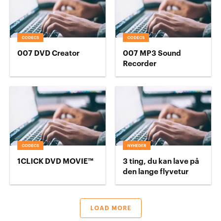
CODECS
CODECS
007 DVD Creator
007 MP3 Sound
Recorder
CODECS
NYHEDER
1CLICK DVD MOVIE™
3 ting, du kan lave på
den lange flyvetur
LOAD MORE