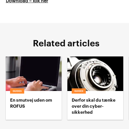
Download – klik her
Related articles
GUIDES
GUIDES
En smutvej uden om
Derfor skal du tænke
ROFUS
over din cyber-
sikkerhed