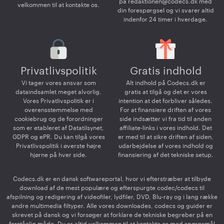
på
redaktionen@codecs.dk
med
velkommen til at kontakte os.
din forespørgsel og vi svarer altid
indenfor 24 timer i hverdage.
Privatlivspolitik
Gratis indhold
Vi tager vores ansvar som
Alt indhold på Codecs.dk er
dataindsamlet meget alvorlig.
gratis at tilgå og det er vores
Vores Privatlivspolitik er i
intention at det forbliver således.
overensstemmelse med
For at finansiere driften af vores
cookiebrug og de forordninger
side indsætter vi fra tid til anden
som er etableret af Datatilsynet,
affiliate-links i vores indhold. Det
GDPR og ePR. Du kan tilgå vores
er med til at sikre driften af siden,
Privatlivspolitik i øverste højre
udarbejdelse af vores indhold og
hjørne på hver side.
finansiering af det tekniske setup.
Codecs.dk er en dansk softwareportal, hvor vi efterstræber at tilbyde
download af de mest populære og efterspurgte codec/codecs til
afspilning og redigering af videofiler, lydfiler, DVD, Blu-ray og i lang række
andre multimedia filtyper. Alle vores downloades, codecs og guider er
skrevet på dansk og vi forsøger at forklare de tekniske begreber på en