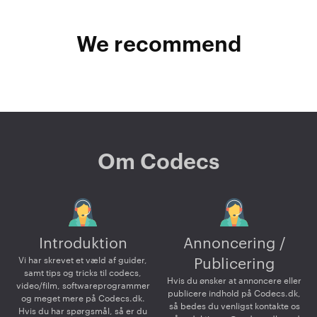
We recommend
Om Codecs
Introduktion
Annoncering /
Vi har skrevet et væld af guider,
Publicering
samt tips og tricks til codecs,
Hvis du ønsker at annoncere eller
video/film, softwareprogrammer
publicere indhold på Codecs.dk,
og meget mere på Codecs.dk.
så bedes du venligst kontakte os
Hvis du har spørgsmål, så er du