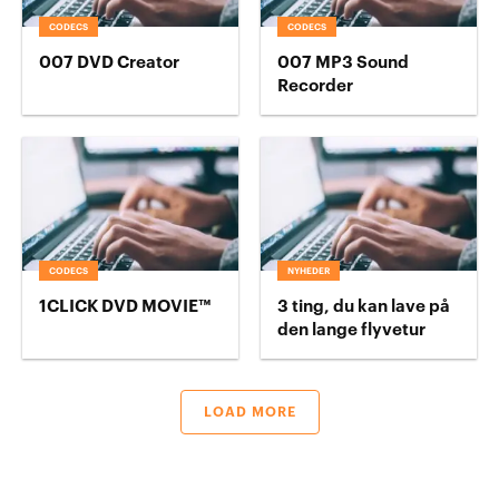
CODECS
CODECS
007 DVD Creator
007 MP3 Sound
Recorder
CODECS
NYHEDER
1CLICK DVD MOVIE™
3 ting, du kan lave på
den lange flyvetur
LOAD MORE