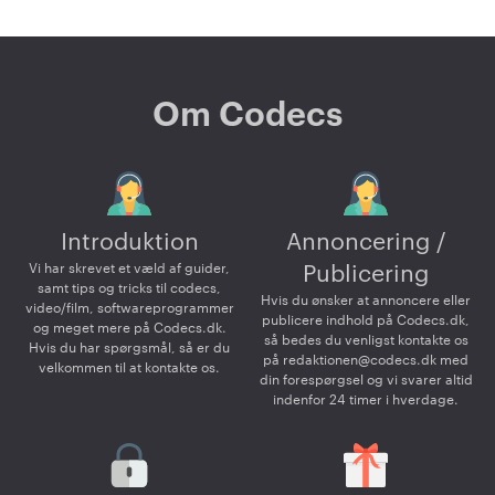
Om Codecs
Introduktion
Annoncering /
Vi har skrevet et væld af guider,
Publicering
samt tips og tricks til codecs,
Hvis du ønsker at annoncere eller
video/film, softwareprogrammer
publicere indhold på Codecs.dk,
og meget mere på Codecs.dk.
så bedes du venligst kontakte os
Hvis du har spørgsmål, så er du
på
redaktionen@codecs.dk
med
velkommen til at kontakte os.
din forespørgsel og vi svarer altid
indenfor 24 timer i hverdage.