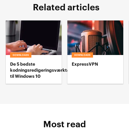
Related articles
DOWNLOADS
DOWNLOADS
De 5 bedste
ExpressVPN
kodningsredigeringsværktøj
til Windows 10
Most read