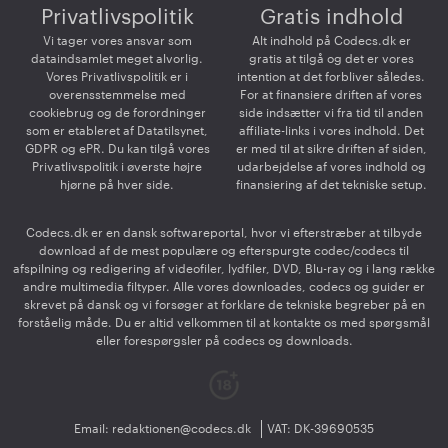
Privatlivspolitik
Gratis indhold
Vi tager vores ansvar som
Alt indhold på Codecs.dk er
dataindsamlet meget alvorlig.
gratis at tilgå og det er vores
Vores Privatlivspolitik er i
intention at det forbliver således.
overensstemmelse med
For at finansiere driften af vores
cookiebrug og de forordninger
side indsætter vi fra tid til anden
som er etableret af Datatilsynet,
affiliate-links i vores indhold. Det
GDPR og ePR. Du kan tilgå vores
er med til at sikre driften af siden,
Privatlivspolitik i øverste højre
udarbejdelse af vores indhold og
hjørne på hver side.
finansiering af det tekniske setup.
Codecs.dk er en dansk softwareportal, hvor vi efterstræber at tilbyde
download af de mest populære og efterspurgte codec/codecs til
afspilning og redigering af videofiler, lydfiler, DVD, Blu-ray og i lang række
andre multimedia filtyper. Alle vores downloades, codecs og guider er
skrevet på dansk og vi forsøger at forklare de tekniske begreber på en
forståelig måde. Du er altid velkommen til at kontakte os med spørgsmål
eller forespørgsler på codecs og downloads.
Email:
redaktionen@codecs.dk
VAT: DK-39690535