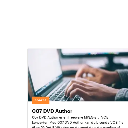
CODECS
007 DVD Author
007 DVD Author er en freeware MPEG-2 til VOB fil
konverter. Med 007 DVD Author kan du brænde VOB filer
til en DVD+/-R(W) skive og dermed dele din samling af