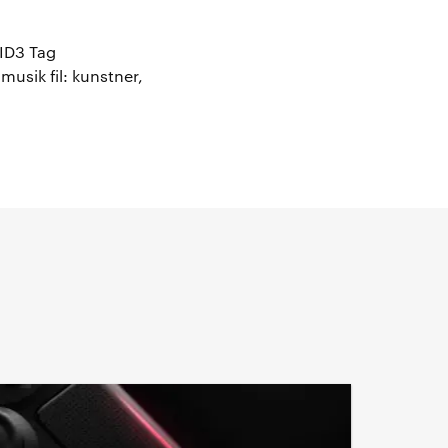
 ID3 Tag
usik fil: kunstner,