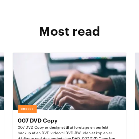
Most read
CODECS
007 DVD Copy
007 DVD Copy er designet til at foretage en perfekt
backup af en DVD video til DVD-RW uden at kopien er
dårligere end den oprindelige DVD. 007 DVD Copy kan