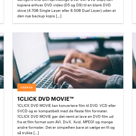
kopiere enhver DVD video (D5 og D9) til en blank DVD
skive (4.7GB Single Layer eller 8.5GB Dual Layer) uden at
den nye backup kopis […]
CODECS
1CLICK DVD MOVIE™
1CLICK DVD MOVIE kan konvertere film til DVD, VCD eller
SVCD og er kompatibelt med de fleste film formater.
1CLICK DVD MOVIE gør det nemt at lave en DVD film ud
fra et film format som AVI, DivX, Xvid, MPEG1 og mange
andre formater. Det er simpelhen bare at vælge en fil og
så trykke […]