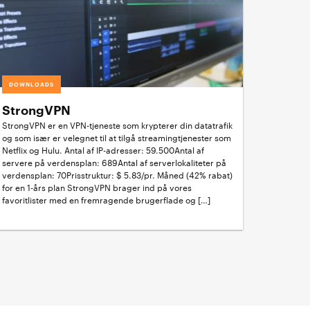
DOWNLOADS
StrongVPN
StrongVPN er en VPN-tjeneste som krypterer din datatrafik
og som især er velegnet til at tilgå streamingtjenester som
Netflix og Hulu. Antal af IP-adresser: 59.500Antal af
servere på verdensplan: 689Antal af serverlokaliteter på
verdensplan: 70Prisstruktur: $ 5.83/pr. Måned (42% rabat)
for en 1-års plan StrongVPN brager ind på vores
favoritlister med en fremragende brugerflade og […]