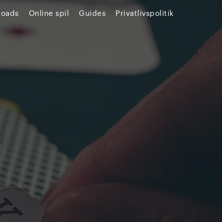
loads
Online spil
Guides
Privatlivspolitik