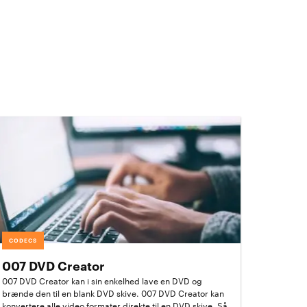
CODECS
007 DVD Creator
007 DVD Creator kan i sin enkelhed lave en DVD og
brænde den til en blank DVD skive. 007 DVD Creator kan
konvertere alle video formater direkte til en DVD skive. Så