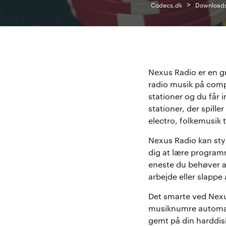
>
Codecs.dk
Download
Nexus Radio er en gr
radio musik på comp
stationer og du får 
stationer, der spille
electro, folkemusik 
Nexus Radio kan sty
dig at lære program
eneste du behøver at
arbejde eller slappe 
Det smarte ved Nexus
musiknumre automatis
gemt på din harddis