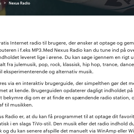
>
s
Nexus Radio
atis Internet radio til brugere, der ønsker at optage og ge
uteren i f.eks MP3.Med Nexus Radio kan du tune ind på ov
indholdet leveret lige i ørene. Du kan søge igennem en rigt u
r alt fra julemusik, pop, rock, klassisk, hip hop, trance, dance
til eksperimenterende og alternativ musik.
res via en interaktiv brugerguide, der simpelthen gør det
met at kende. Brugerguiden opdaterer dagligt indholdet på
 bekymre dig om er at finde en spændende radio station, og
af til musikken.
 Radio er, at du kan få programmet til at optage dit favorit
k i en slags TiVo-stil. Den musik eller det radio indhold du
k og du kan senere afspille det manuelt via WinAmp eller 