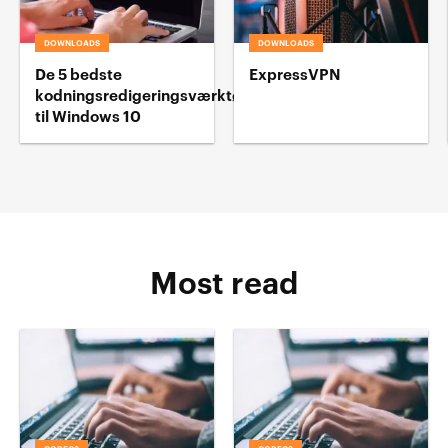
DOWNLOADS
DOWNLOADS
De 5 bedste
ExpressVPN
kodningsredigeringsværktøj
til Windows 10
Most read