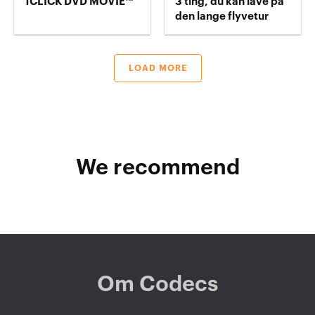
1CLICK DVD MOVIE™
3 ting, du kan lave på
den lange flyvetur
LOAD MORE
We recommend
Om Codecs