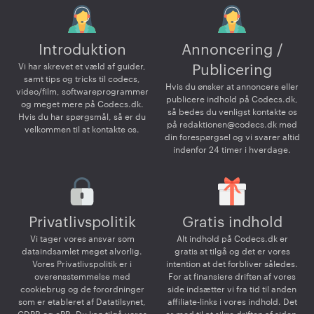
Introduktion
Annoncering /
Vi har skrevet et væld af guider,
Publicering
samt tips og tricks til codecs,
Hvis du ønsker at annoncere eller
video/film, softwareprogrammer
publicere indhold på Codecs.dk,
og meget mere på Codecs.dk.
så bedes du venligst kontakte os
Hvis du har spørgsmål, så er du
på
redaktionen@codecs.dk
med
velkommen til at kontakte os.
din forespørgsel og vi svarer altid
indenfor 24 timer i hverdage.
Privatlivspolitik
Gratis indhold
Vi tager vores ansvar som
Alt indhold på Codecs.dk er
dataindsamlet meget alvorlig.
gratis at tilgå og det er vores
Vores Privatlivspolitik er i
intention at det forbliver således.
overensstemmelse med
For at finansiere driften af vores
cookiebrug og de forordninger
side indsætter vi fra tid til anden
som er etableret af Datatilsynet,
affiliate-links i vores indhold. Det