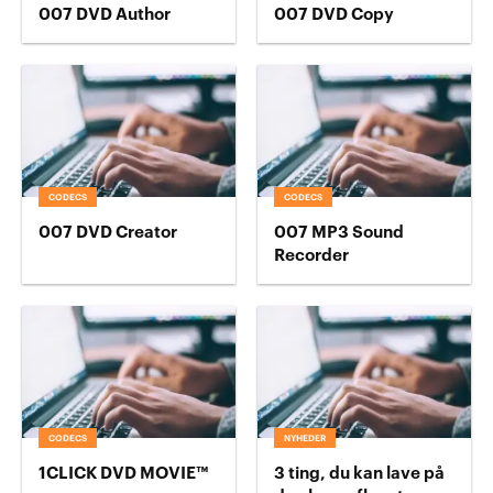
007 DVD Author
007 DVD Copy
CODECS
CODECS
007 DVD Creator
007 MP3 Sound
Recorder
CODECS
NYHEDER
1CLICK DVD MOVIE™
3 ting, du kan lave på