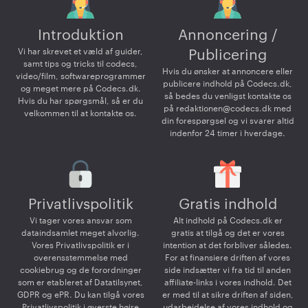
Introduktion
Annoncering /
Vi har skrevet et væld af guider,
Publicering
samt tips og tricks til codecs,
Hvis du ønsker at annoncere eller
video/film, softwareprogrammer
publicere indhold på Codecs.dk,
og meget mere på Codecs.dk.
så bedes du venligst kontakte os
Hvis du har spørgsmål, så er du
på
redaktionen@codecs.dk
med
velkommen til at kontakte os.
din forespørgsel og vi svarer altid
indenfor 24 timer i hverdage.
Privatlivspolitik
Gratis indhold
Vi tager vores ansvar som
Alt indhold på Codecs.dk er
dataindsamlet meget alvorlig.
gratis at tilgå og det er vores
Vores Privatlivspolitik er i
intention at det forbliver således.
overensstemmelse med
For at finansiere driften af vores
cookiebrug og de forordninger
side indsætter vi fra tid til anden
som er etableret af Datatilsynet,
affiliate-links i vores indhold. Det
GDPR og ePR. Du kan tilgå vores
er med til at sikre driften af siden,
Privatlivspolitik i øverste højre
udarbejdelse af vores indhold og