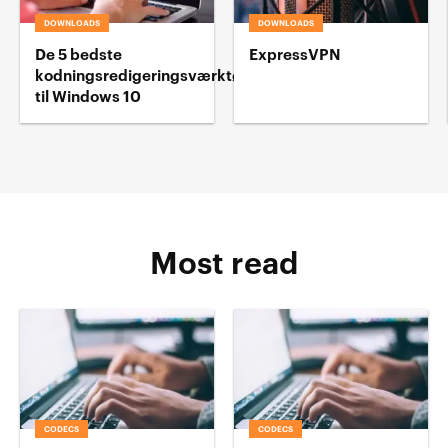
DOWNLOADS
DOWNLOADS
De 5 bedste
ExpressVPN
kodningsredigeringsværktøj
til Windows 10
Most read
CODECS
CODECS