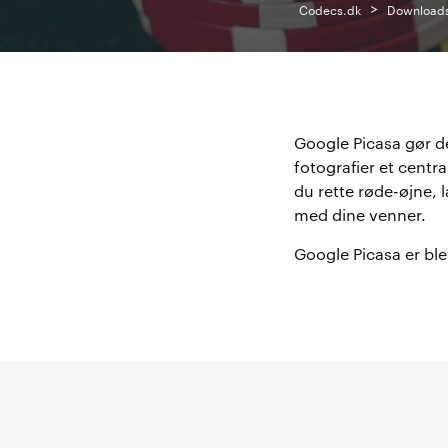
>
Codecs.dk
Download
Google Picasa gør de
fotografier et centr
du rette røde-øjne, l
med dine venner.
Google Picasa er ble