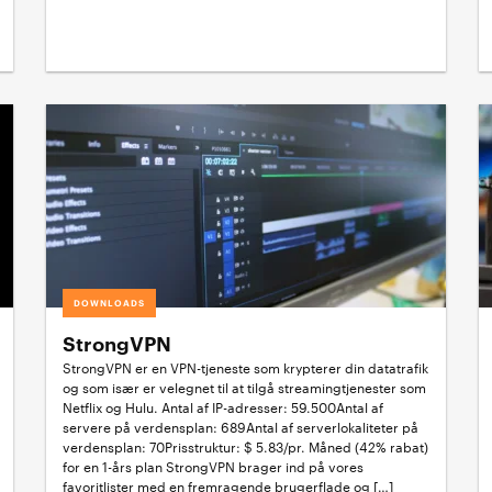
DOWNLOADS
StrongVPN
StrongVPN er en VPN-tjeneste som krypterer din datatrafik
og som især er velegnet til at tilgå streamingtjenester som
Netflix og Hulu. Antal af IP-adresser: 59.500Antal af
servere på verdensplan: 689Antal af serverlokaliteter på
verdensplan: 70Prisstruktur: $ 5.83/pr. Måned (42% rabat)
for en 1-års plan StrongVPN brager ind på vores
favoritlister med en fremragende brugerflade og […]