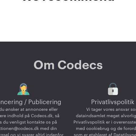
Om Codecs
ncering / Publicering
Privatlivspolitik
du ønsker at annoncere eller
Vi tager vores ansvar s
ere indhold på Codecs.dk, så
dataindsamlet meget alvorlig
 du venligst kontakte os på
Privatlivspolitik er i overenss
ktionen@codecs.dk
med din
med cookiebrug og de foror
gsel og vi svarer altid indenfor
som er etableret af Datatilsyn