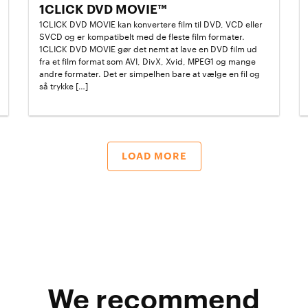
1CLICK DVD MOVIE™
1CLICK DVD MOVIE kan konvertere film til DVD, VCD eller
SVCD og er kompatibelt med de fleste film formater.
1CLICK DVD MOVIE gør det nemt at lave en DVD film ud
fra et film format som AVI, DivX, Xvid, MPEG1 og mange
andre formater. Det er simpelhen bare at vælge en fil og
så trykke […]
LOAD MORE
We recommend