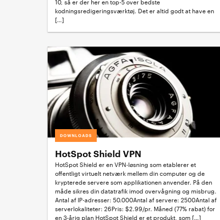
10, så er der her en top-5 over bedste
kodningsredigeringsværktøj. Det er altid godt at have en
[…]
DOWNLOADS
HotSpot Shield VPN
HotSpot Shield er en VPN-løsning som etablerer et
offentligt virtuelt netværk mellem din computer og de
krypterede servere som applikationen anvender. På den
måde sikres din datatrafik imod overvågning og misbrug.
Antal af IP-adresser: 50.000Antal af servere: 2500Antal af
serverlokaliteter: 26Pris: $2.99/pr. Måned (77% rabat) for
en 3-årig plan HotSpot Shield er et produkt, som […]