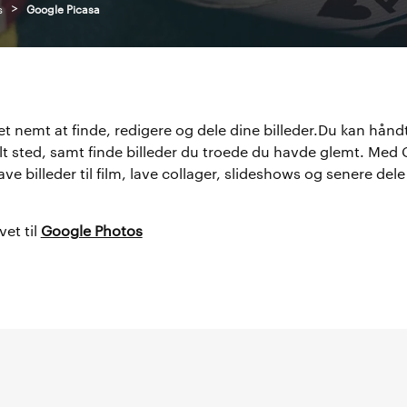
>
s
Google Picasa
t nemt at finde, redigere og dele dine billeder.Du kan håndt
alt sted, samt finde billeder du troede du havde glemt. Med
ave billeder til film, lave collager, slideshows og senere dele
vet til
Google Photos