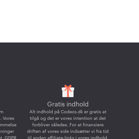
Gratis indhold
om
Alt indhold på Codecs.dk er gratis at
. Vores
tilgå og det er vores intention at det
temmelse
forbliver således. For at finansiere
dninger
driften af vores side indsætter vi fra tid
et, GDPR
til anden affiliate-links i vores indhold.