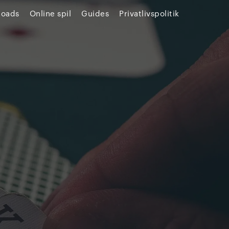
loads
Online spil
Guides
Privatlivspolitik