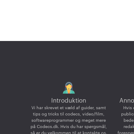
Introduktion
Anno
Vi har skrevet et væld af guider, samt
Hvis 
tips og tricks til codecs, video/film,
public
softwareprogrammer og meget mere
bedes
på Codecs.dk. Hvis du har spørgsmål,
reda
så er du velkommen til at kontakte os.
forespør