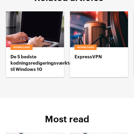
DOWNLOADS
DOWNLOADS
De 5 bedste
ExpressVPN
kodningsredigeringsværktøj
til Windows 10
Most read