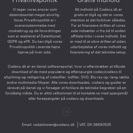
Privatlivspolitik
Gratis indhold
Vi tager vores ansvar som
Alt indhold på Codecs.dk er
dataindsamlet meget alvorlig.
gratis at tilgå og det er vores
Vores Privatlivspolitik er i
intention at det forbliver således.
overensstemmelse med
For at finansiere driften af vores
cookiebrug og de forordninger
side indsætter vi fra tid til anden
som er etableret af Datatilsynet,
affiliate-links i vores indhold. Det
GDPR og ePR. Du kan tilgå vores
er med til at sikre driften af siden,
Privatlivspolitik i øverste højre
udarbejdelse af vores indhold og
hjørne på hver side.
finansiering af det tekniske setup.
Codecs.dk er en dansk softwareportal, hvor vi efterstræber at tilbyde
download af de mest populære og efterspurgte codec/codecs til
afspilning og redigering af videofiler, lydfiler, DVD, Blu-ray og i lang række
andre multimedia filtyper. Alle vores downloades, codecs og guider er
skrevet på dansk og vi forsøger at forklare de tekniske begreber på en
forståelig måde. Du er altid velkommen til at kontakte os med spørgsmål
eller forespørgsler på codecs og downloads.
Email:
redaktionen@codecs.dk
VAT: DK-39690535