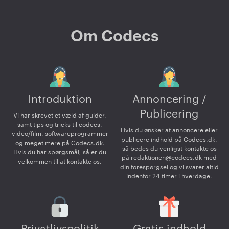
Om Codecs
Introduktion
Annoncering /
Publicering
Vi har skrevet et væld af guider,
samt tips og tricks til codecs,
Hvis du ønsker at annoncere eller
video/film, softwareprogrammer
publicere indhold på Codecs.dk,
og meget mere på Codecs.dk.
så bedes du venligst kontakte os
Hvis du har spørgsmål, så er du
på
redaktionen@codecs.dk
med
velkommen til at kontakte os.
din forespørgsel og vi svarer altid
indenfor 24 timer i hverdage.