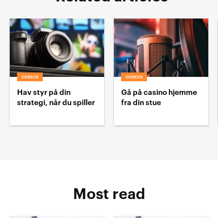
CODECS
CODECS
Hav styr på din
Gå på casino hjemme
strategi, når du spiller
fra din stue
Most read