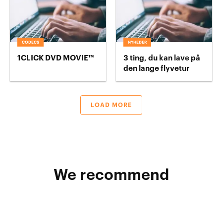
CODECS
NYHEDER
1CLICK DVD MOVIE™
3 ting, du kan lave på
den lange flyvetur
LOAD MORE
We recommend