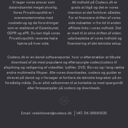
Vi tager vores ansvar som
Alt indhold på Codecs.dk er
dataindsamlet meget alvorlig.
gratis at tilgå og det er vores
Vores Privatlivspolitik er i
intention at det forbliver således.
overensstemmelse med
For at finansiere driften af vores
cookiebrug og de forordninger
side indsætter vi fra tid til anden
som er etableret af Datatilsynet,
affiliate-links i vores indhold. Det
GDPR og ePR. Du kan tilgå vores
er med til at sikre driften af siden,
Privatlivspolitik i øverste højre
udarbejdelse af vores indhold og
hjørne på hver side.
finansiering af det tekniske setup.
Codecs.dk er en dansk softwareportal, hvor vi efterstræber at tilbyde
download af de mest populære og efterspurgte codec/codecs til
afspilning og redigering af videofiler, lydfiler, DVD, Blu-ray og i lang række
andre multimedia filtyper. Alle vores downloades, codecs og guider er
skrevet på dansk og vi forsøger at forklare de tekniske begreber på en
forståelig måde. Du er altid velkommen til at kontakte os med spørgsmål
eller forespørgsler på codecs og downloads.
Email:
redaktionen@codecs.dk
VAT: DK-39690535