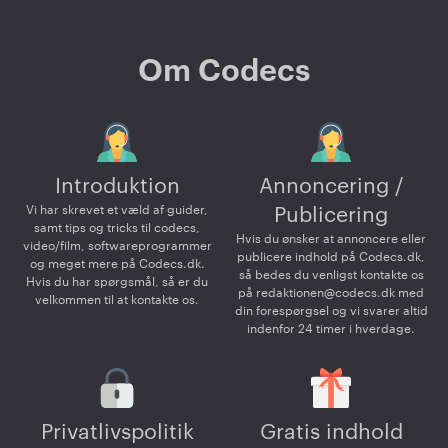
Om Codecs
Introduktion
Annoncering /
Vi har skrevet et væld af guider,
Publicering
samt tips og tricks til codecs,
Hvis du ønsker at annoncere eller
video/film, softwareprogrammer
publicere indhold på Codecs.dk,
og meget mere på Codecs.dk.
så bedes du venligst kontakte os
Hvis du har spørgsmål, så er du
på
redaktionen@codecs.dk
med
velkommen til at kontakte os.
din forespørgsel og vi svarer altid
indenfor 24 timer i hverdage.
Privatlivspolitik
Gratis indhold