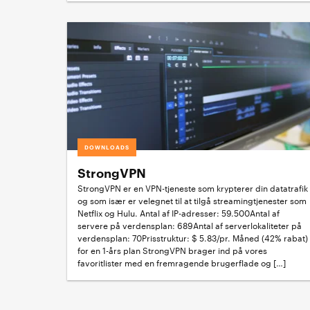
DOWNLOADS
StrongVPN
StrongVPN er en VPN-tjeneste som krypterer din datatrafik
og som især er velegnet til at tilgå streamingtjenester som
Netflix og Hulu. Antal af IP-adresser: 59.500Antal af
servere på verdensplan: 689Antal af serverlokaliteter på
verdensplan: 70Prisstruktur: $ 5.83/pr. Måned (42% rabat)
for en 1-års plan StrongVPN brager ind på vores
favoritlister med en fremragende brugerflade og […]