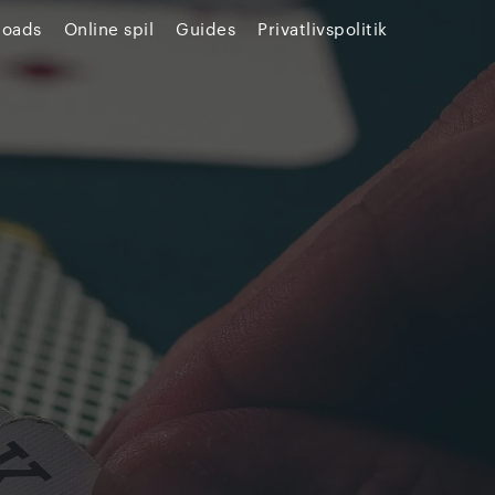
loads
Online spil
Guides
Privatlivspolitik