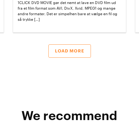
1CLICK DVD MOVIE gør det nemt at lave en DVD film ud
fra et film format som AVI, DivX, Xvid, MPEG1 og mange
andre formater. Det er simpelhen bare at vælge en fil og
så trykke […]
LOAD MORE
We recommend