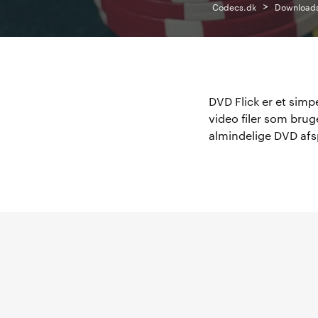
>
Codecs.dk
Download
DVD Flick er et simp
video filer som brug
almindelige DVD afs