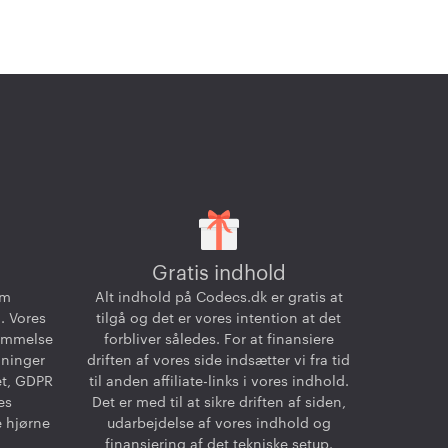
Gratis indhold
om
Alt indhold på Codecs.dk er gratis at
. Vores
tilgå og det er vores intention at det
temmelse
forbliver således. For at finansiere
dninger
driften af vores side indsætter vi fra tid
et, GDPR
til anden affiliate-links i vores indhold.
es
Det er med til at sikre driften af siden,
e hjørne
udarbejdelse af vores indhold og
finansiering af det tekniske setup.