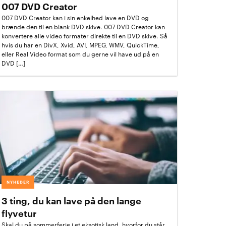
007 DVD Creator
007 DVD Creator kan i sin enkelhed lave en DVD og
brænde den til en blank DVD skive. 007 DVD Creator kan
konvertere alle video formater direkte til en DVD skive. Så
hvis du har en DivX, Xvid, AVI, MPEG, WMV, QuickTime,
eller Real Video format som du gerne vil have ud på en
DVD […]
NYHEDER
3 ting, du kan lave på den lange
flyvetur
Skal du på sommerferie i et eksotisk land, hvorfor du står