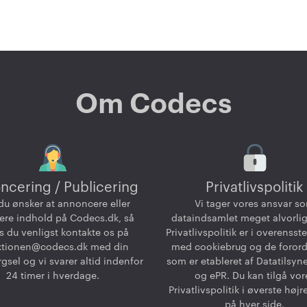
Om Codecs
ncering / Publicering
Privatlivspolitik
du ønsker at annoncere eller
Vi tager vores ansvar s
ere indhold på Codecs.dk, så
dataindsamlet meget alvorlig
 du venligst kontakte os på
Privatlivspolitik er i overenss
ktionen@codecs.dk
med din
med cookiebrug og de foror
gsel og vi svarer altid indenfor
som er etableret af Datatilsyn
24 timer i hverdage.
og ePR. Du kan tilgå vor
Privatlivspolitik i øverste højr
på hver side.