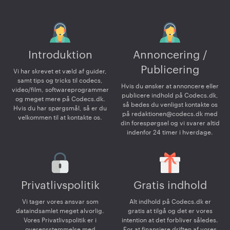
Introduktion
Annoncering /
Publicering
Vi har skrevet et væld af guider,
samt tips og tricks til codecs,
Hvis du ønsker at annoncere eller
video/film, softwareprogrammer
publicere indhold på Codecs.dk,
og meget mere på Codecs.dk.
så bedes du venligst kontakte os
Hvis du har spørgsmål, så er du
på
redaktionen@codecs.dk
med
velkommen til at kontakte os.
din forespørgsel og vi svarer altid
indenfor 24 timer i hverdage.
Privatlivspolitik
Gratis indhold
Vi tager vores ansvar som
Alt indhold på Codecs.dk er
dataindsamlet meget alvorlig.
gratis at tilgå og det er vores
Vores Privatlivspolitik er i
intention at det forbliver således.
overensstemmelse med
For at finansiere driften af vores