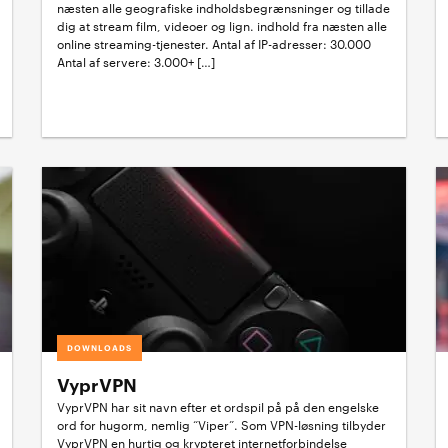
næsten alle geografiske indholdsbegrænsninger og tillade
dig at stream film, videoer og lign. indhold fra næsten alle
online streaming-tjenester. Antal af IP-adresser: 30.000
Antal af servere: 3.000+ […]
DOWNLOADS
VyprVPN
VyprVPN har sit navn efter et ordspil på på den engelske
ord for hugorm, nemlig “Viper”. Som VPN-løsning tilbyder
VyprVPN en hurtig og krypteret internetforbindelse