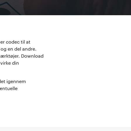
r codec til at
 og en del andre.
 værktøjer. Download
virke din
idet igennem
entuelle