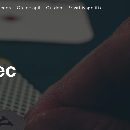
loads
Online spil
Guides
Privatlivspolitik
ec