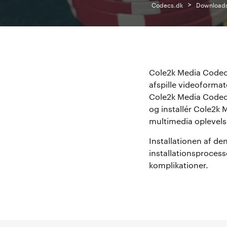
>
Codecs.dk
Download
Cole2k Media Codec P
afspille videoformat
Cole2k Media Codec 
og installér Cole2k 
multimedia oplevel
Installationen af de
installationsproces
komplikationer.