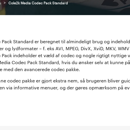
>
s
Cole2k Media Codec Pack Standard
ack Standard er beregnet til almindeligt brug og indeholde
er og lydformater – f. eks AVI, MPEG, DivX, XviD, MKV, WMV
Pack indeholder et væld af codec og nogle rigtigt nyttige
Media Codec Pack Standard, hvis du ønsker selv at kunne på
se med den avancerede codec pakke.
nne codec pakke er gjort ekstra nem, så brugeren bliver gu
sen via informative menuer, og der gøres opmærksom på ev