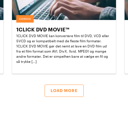
CODECS
1CLICK DVD MOVIE™
1CLICK DVD MOVIE kan konvertere film til DVD, VCD eller
SVCD og er kompatibelt med de fleste film formater.
1CLICK DVD MOVIE gør det nemt at lave en DVD film ud
fra et film format som AVI, DivX, Xvid, MPEG1 og mange
andre formater. Det er simpelhen bare at vælge en fil og
så trykke […]
LOAD MORE