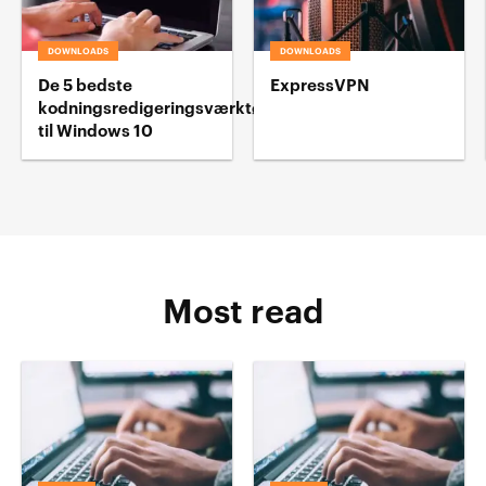
DOWNLOADS
DOWNLOADS
De 5 bedste
ExpressVPN
kodningsredigeringsværktøj
til Windows 10
Most read