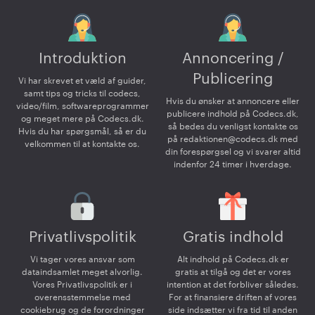
Introduktion
Annoncering /
Publicering
Vi har skrevet et væld af guider,
samt tips og tricks til codecs,
Hvis du ønsker at annoncere eller
video/film, softwareprogrammer
publicere indhold på Codecs.dk,
og meget mere på Codecs.dk.
så bedes du venligst kontakte os
Hvis du har spørgsmål, så er du
på
redaktionen@codecs.dk
med
velkommen til at kontakte os.
din forespørgsel og vi svarer altid
indenfor 24 timer i hverdage.
Privatlivspolitik
Gratis indhold
Vi tager vores ansvar som
Alt indhold på Codecs.dk er
dataindsamlet meget alvorlig.
gratis at tilgå og det er vores
Vores Privatlivspolitik er i
intention at det forbliver således.
overensstemmelse med
For at finansiere driften af vores
cookiebrug og de forordninger
side indsætter vi fra tid til anden