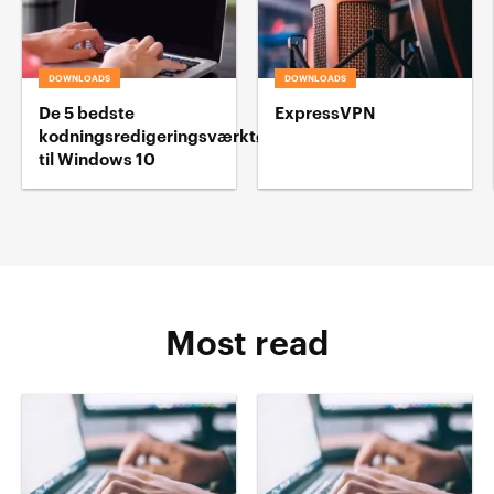
DOWNLOADS
DOWNLOADS
De 5 bedste
ExpressVPN
kodningsredigeringsværktøj
til Windows 10
Most read