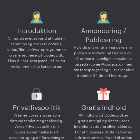
Introduktion
Annoncering /
Vi har skrevet et væld af guider,
Publicering
samt tips og tricks til codecs,
Hvis du ønsker at annoncere eller
video/film, softwareprogrammer
publicere indhold på Codecs.dk,
og meget mere på Codecs.dk.
så bedes du venligst kontakte os
Hvis du har spørgsmål, så er du
på
redaktionen@codecs.dk
med
velkommen til at kontakte os.
din forespørgsel og vi svarer altid
indenfor 24 timer i hverdage.
Privatlivspolitik
Gratis indhold
Vi tager vores ansvar som
Alt indhold på Codecs.dk er
dataindsamlet meget alvorlig.
gratis at tilgå og det er vores
Vores Privatlivspolitik er i
intention at det forbliver således.
overensstemmelse med
For at finansiere driften af vores
cookiebrug og de forordninger
side indsætter vi fra tid til anden