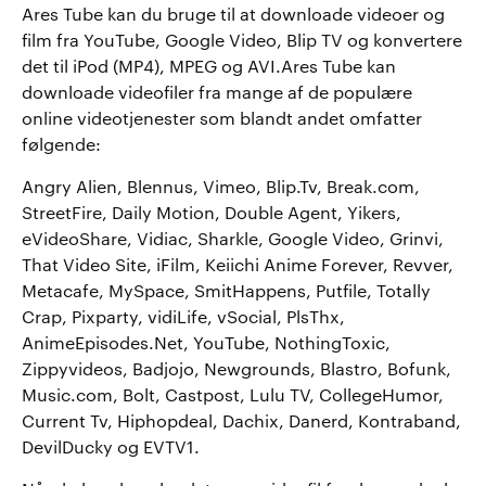
Ares Tube kan du bruge til at downloade videoer og
film fra YouTube, Google Video, Blip TV og konvertere
det til iPod (MP4), MPEG og AVI.Ares Tube kan
downloade videofiler fra mange af de populære
online videotjenester som blandt andet omfatter
følgende:
Angry Alien, Blennus, Vimeo, Blip.Tv, Break.com,
StreetFire, Daily Motion, Double Agent, Yikers,
eVideoShare, Vidiac, Sharkle, Google Video, Grinvi,
That Video Site, iFilm, Keiichi Anime Forever, Revver,
Metacafe, MySpace, SmitHappens, Putfile, Totally
Crap, Pixparty, vidiLife, vSocial, PlsThx,
AnimeEpisodes.Net, YouTube, NothingToxic,
Zippyvideos, Badjojo, Newgrounds, Blastro, Bofunk,
Music.com, Bolt, Castpost, Lulu TV, CollegeHumor,
Current Tv, Hiphopdeal, Dachix, Danerd, Kontraband,
DevilDucky og EVTV1.