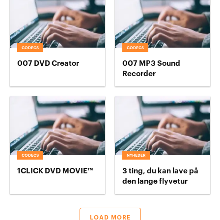
CODECS
CODECS
007 DVD Creator
007 MP3 Sound
Recorder
CODECS
NYHEDER
1CLICK DVD MOVIE™
3 ting, du kan lave på
den lange flyvetur
LOAD MORE