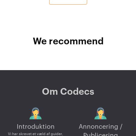
We recommend
Om Codecs
Introduktion
Annoncering /
Vi har skrevet et væld af guider,
Publicering