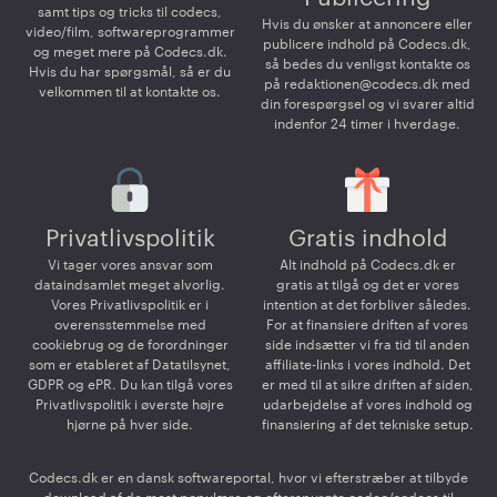
samt tips og tricks til codecs,
Hvis du ønsker at annoncere eller
video/film, softwareprogrammer
publicere indhold på Codecs.dk,
og meget mere på Codecs.dk.
så bedes du venligst kontakte os
Hvis du har spørgsmål, så er du
på
redaktionen@codecs.dk
med
velkommen til at kontakte os.
din forespørgsel og vi svarer altid
indenfor 24 timer i hverdage.
Privatlivspolitik
Gratis indhold
Vi tager vores ansvar som
Alt indhold på Codecs.dk er
dataindsamlet meget alvorlig.
gratis at tilgå og det er vores
Vores Privatlivspolitik er i
intention at det forbliver således.
overensstemmelse med
For at finansiere driften af vores
cookiebrug og de forordninger
side indsætter vi fra tid til anden
som er etableret af Datatilsynet,
affiliate-links i vores indhold. Det
GDPR og ePR. Du kan tilgå vores
er med til at sikre driften af siden,
Privatlivspolitik i øverste højre
udarbejdelse af vores indhold og
hjørne på hver side.
finansiering af det tekniske setup.
Codecs.dk er en dansk softwareportal, hvor vi efterstræber at tilbyde