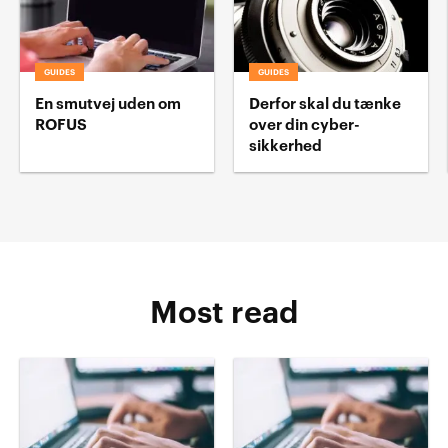
GUIDES
GUIDES
En smutvej uden om
Derfor skal du tænke
ROFUS
over din cyber-
sikkerhed
Most read