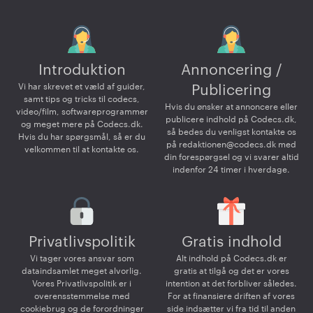
Introduktion
Annoncering /
Vi har skrevet et væld af guider,
Publicering
samt tips og tricks til codecs,
Hvis du ønsker at annoncere eller
video/film, softwareprogrammer
publicere indhold på Codecs.dk,
og meget mere på Codecs.dk.
så bedes du venligst kontakte os
Hvis du har spørgsmål, så er du
på
redaktionen@codecs.dk
med
velkommen til at kontakte os.
din forespørgsel og vi svarer altid
indenfor 24 timer i hverdage.
Privatlivspolitik
Gratis indhold
Vi tager vores ansvar som
Alt indhold på Codecs.dk er
dataindsamlet meget alvorlig.
gratis at tilgå og det er vores
Vores Privatlivspolitik er i
intention at det forbliver således.
overensstemmelse med
For at finansiere driften af vores
cookiebrug og de forordninger
side indsætter vi fra tid til anden