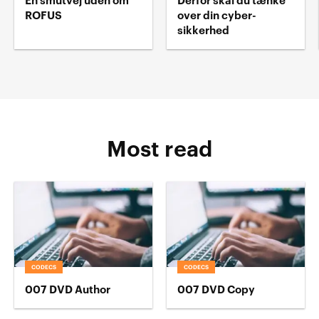
En smutvej uden om
Derfor skal du tænke
ROFUS
over din cyber-
sikkerhed
Most read
CODECS
CODECS
007 DVD Author
007 DVD Copy