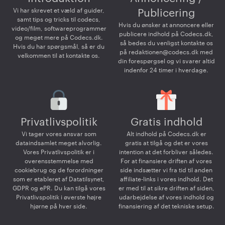
Vi har skrevet et væld af guider,
Publicering
samt tips og tricks til codecs,
Hvis du ønsker at annoncere eller
video/film, softwareprogrammer
publicere indhold på Codecs.dk,
og meget mere på Codecs.dk.
så bedes du venligst kontakte os
Hvis du har spørgsmål, så er du
på
redaktionen@codecs.dk
med
velkommen til at kontakte os.
din forespørgsel og vi svarer altid
indenfor 24 timer i hverdage.
Privatlivspolitik
Gratis indhold
Vi tager vores ansvar som
Alt indhold på Codecs.dk er
dataindsamlet meget alvorlig.
gratis at tilgå og det er vores
Vores Privatlivspolitik er i
intention at det forbliver således.
overensstemmelse med
For at finansiere driften af vores
cookiebrug og de forordninger
side indsætter vi fra tid til anden
som er etableret af Datatilsynet,
affiliate-links i vores indhold. Det
GDPR og ePR. Du kan tilgå vores
er med til at sikre driften af siden,
Privatlivspolitik i øverste højre
udarbejdelse af vores indhold og
hjørne på hver side.
finansiering af det tekniske setup.