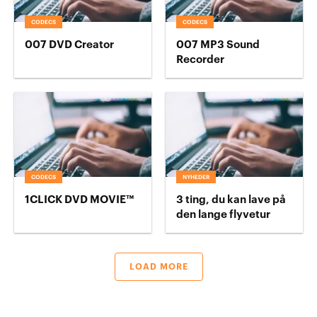
CODECS
CODECS
007 DVD Creator
007 MP3 Sound
Recorder
CODECS
NYHEDER
1CLICK DVD MOVIE™
3 ting, du kan lave på
den lange flyvetur
LOAD MORE