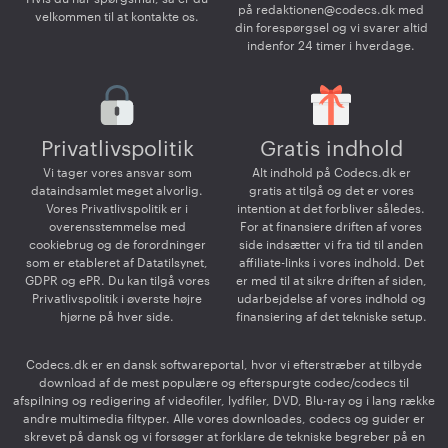
på
redaktionen@codecs.dk
med
velkommen til at kontakte os.
din forespørgsel og vi svarer altid
indenfor 24 timer i hverdage.
Privatlivspolitik
Gratis indhold
Vi tager vores ansvar som
Alt indhold på Codecs.dk er
dataindsamlet meget alvorlig.
gratis at tilgå og det er vores
Vores Privatlivspolitik er i
intention at det forbliver således.
overensstemmelse med
For at finansiere driften af vores
cookiebrug og de forordninger
side indsætter vi fra tid til anden
som er etableret af Datatilsynet,
affiliate-links i vores indhold. Det
GDPR og ePR. Du kan tilgå vores
er med til at sikre driften af siden,
Privatlivspolitik i øverste højre
udarbejdelse af vores indhold og
hjørne på hver side.
finansiering af det tekniske setup.
Codecs.dk er en dansk softwareportal, hvor vi efterstræber at tilbyde
download af de mest populære og efterspurgte codec/codecs til
afspilning og redigering af videofiler, lydfiler, DVD, Blu-ray og i lang række
andre multimedia filtyper. Alle vores downloades, codecs og guider er
skrevet på dansk og vi forsøger at forklare de tekniske begreber på en