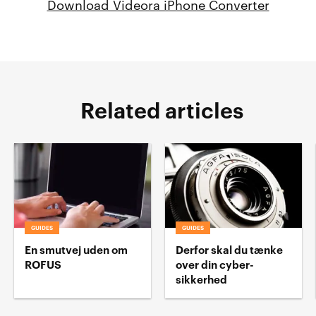
Download Videora iPhone Converter
Related articles
GUIDES
GUIDES
En smutvej uden om
Derfor skal du tænke
ROFUS
over din cyber-
sikkerhed