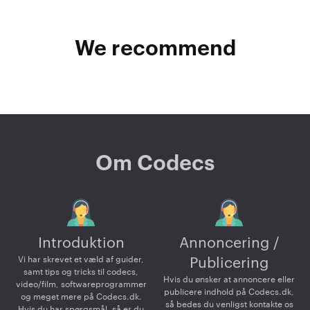
We recommend
Om Codecs
Introduktion
Annoncering /
Vi har skrevet et væld af guider,
Publicering
samt tips og tricks til codecs,
Hvis du ønsker at annoncere eller
video/film, softwareprogrammer
publicere indhold på Codecs.dk,
og meget mere på Codecs.dk.
så bedes du venligst kontakte os
Hvis du har spørgsmål, så er du