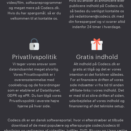
Hvis du ønsker at annoncere eller
video/film, softwareprogrammer
publicere indhold på Codecs.dk,
og meget mere på Codecs.dk.
så bedes du venligst kontakte os
Hvis du har spørgsmål, så er du
på
redaktionen@codecs.dk
med
velkommen til at kontakte os.
din forespørgsel og vi svarer altid
indenfor 24 timer i hverdage.
Privatlivspolitik
Gratis indhold
Vi tager vores ansvar som
Alt indhold på Codecs.dk er
dataindsamlet meget alvorlig.
gratis at tilgå og det er vores
Vores Privatlivspolitik er i
intention at det forbliver således.
overensstemmelse med
For at finansiere driften af vores
cookiebrug og de forordninger
side indsætter vi fra tid til anden
som er etableret af Datatilsynet,
affiliate-links i vores indhold. Det
GDPR og ePR. Du kan tilgå vores
er med til at sikre driften af siden,
Privatlivspolitik i øverste højre
udarbejdelse af vores indhold og
hjørne på hver side.
finansiering af det tekniske setup.
Codecs.dk er en dansk softwareportal, hvor vi efterstræber at tilbyde
download af de mest populære og efterspurgte codec/codecs til
afspilning og redigering af videofiler, lydfiler, DVD, Blu-ray og i lang række