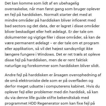
Det kan komme som lidt af en ubehagelig
overraskelse, når man først gang som bruger oplever
en fejl på harddisken. Normalt starter det med at
mindre områder på harddisken bliver inficeret med
bad sectors og det data, der er lagret i disse områder
bliver beskadiget eller helt ødelagt. Er der tale om
dokumenter og vigtige filer i disse områder, så kan de
være permanent ødelagt – er der tale om et program
eller applikation, så vil det højest sandsynligt ikke
længere fungere i Windows. Det er ret træls at opleve
disse fejl på harddisken, men de er rent faktisk
naturlige og forekommer som harddisken bliver slidt.
Andre fejl på harddisken er årsagen overophedning af
de små elektroniske dele som er på overfladen og
derfor meget udsatte i computerens kabinet. Hvis du
oplever fejl eller problemer med din harddisk, så kan
du via denne lille guide stifte bekendtskab med
programmet HDD Regenerator som kan fixe fejl på