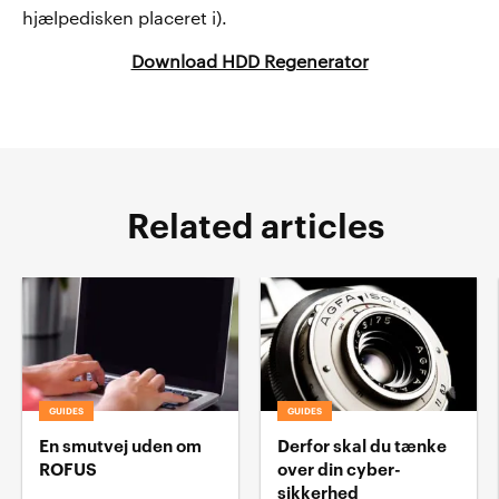
hjælpedisken placeret i).
Download HDD Regenerator
Related articles
GUIDES
GUIDES
En smutvej uden om
Derfor skal du tænke
ROFUS
over din cyber-
sikkerhed