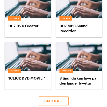
CODECS
CODECS
007 DVD Creator
007 MP3 Sound
Recorder
CODECS
NYHEDER
1CLICK DVD MOVIE™
3 ting, du kan lave på
den lange flyvetur
LOAD MORE