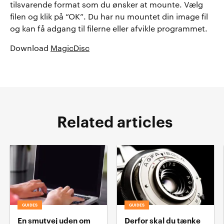
tilsvarende format som du ønsker at mounte. Vælg
filen og klik på “OK”. Du har nu mountet din image fil
og kan få adgang til filerne eller afvikle programmet.
Download
MagicDisc
Related articles
GUIDES
GUIDES
En smutvej uden om
Derfor skal du tænke