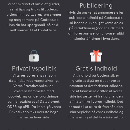
Vi har skrevet et væld af guider,
Publicering
samt tips og tricks til codecs,
Hvis du ønsker at annoncere eller
video/film, softwareprogrammer
publicere indhold på Codecs.dk,
og meget mere på Codecs.dk.
så bedes du venligst kontakte os
Hvis du har spørgsmål, så er du
på
redaktionen@codecs.dk
med
velkommen til at kontakte os.
din forespørgsel og vi svarer altid
indenfor 24 timer i hverdage.
Privatlivspolitik
Gratis indhold
Vi tager vores ansvar som
Alt indhold på Codecs.dk er
dataindsamlet meget alvorlig.
gratis at tilgå og det er vores
Vores Privatlivspolitik er i
intention at det forbliver således.
overensstemmelse med
For at finansiere driften af vores
cookiebrug og de forordninger
side indsætter vi fra tid til anden
som er etableret af Datatilsynet,
affiliate-links i vores indhold. Det
GDPR og ePR. Du kan tilgå vores
er med til at sikre driften af siden,
Privatlivspolitik i øverste højre
udarbejdelse af vores indhold og
hjørne på hver side.
finansiering af det tekniske setup.