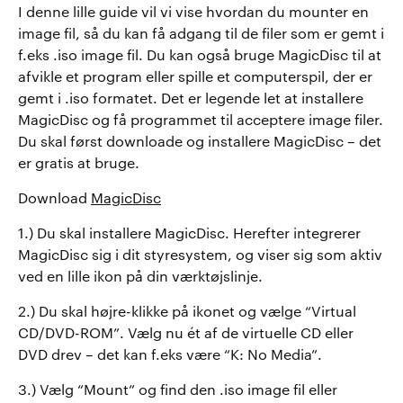
I denne lille guide vil vi vise hvordan du mounter en
image fil, så du kan få adgang til de filer som er gemt i
f.eks .iso image fil. Du kan også bruge MagicDisc til at
afvikle et program eller spille et computerspil, der er
gemt i .iso formatet. Det er legende let at installere
MagicDisc og få programmet til acceptere image filer.
Du skal først downloade og installere MagicDisc – det
er gratis at bruge.
Download
MagicDisc
1.) Du skal installere MagicDisc. Herefter integrerer
MagicDisc sig i dit styresystem, og viser sig som aktiv
ved en lille ikon på din værktøjslinje.
2.) Du skal højre-klikke på ikonet og vælge “Virtual
CD/DVD-ROM”. Vælg nu ét af de virtuelle CD eller
DVD drev – det kan f.eks være “K: No Media”.
3.) Vælg “Mount” og find den .iso image fil eller