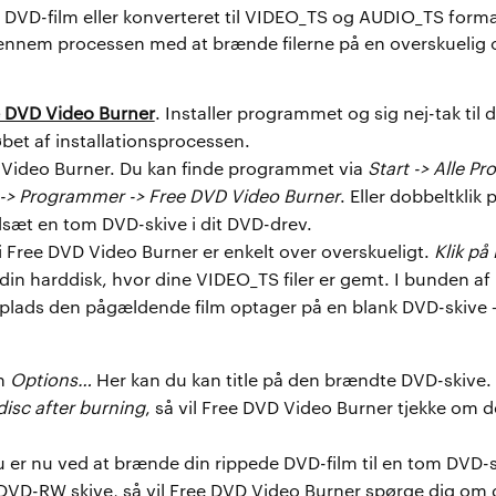
nal DVD-film eller konverteret til VIDEO_TS og AUDIO_TS for
ennem processen med at brænde filerne på en overskuelig
 DVD Video Burner
. Installer programmet og sig nej-tak til
løbet af installationsprocessen.
 Video Burner. Du kan finde programmet via
Start -> Alle P
-> Programmer -> Free DVD Video Burner
. Eller dobbeltklik 
dsæt en tom DVD-skive i dit DVD-drev.
 Free DVD Video Burner er enkelt over overskueligt.
Klik p
in harddisk, hvor dine VIDEO_TS filer er gemt. I bunden a
plads den pågældende film optager på en blank DVD-skive 
en
Options…
Her kan du kan title på den brændte DVD-skive. 
disc after burning
, så vil Free DVD Video Burner tjekke om
u er nu ved at brænde din rippede DVD-film til en tom DVD-s
DVD-RW skive, så vil Free DVD Video Burner spørge dig om d