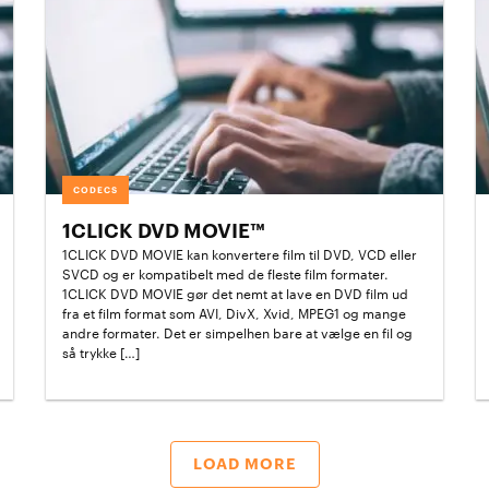
CODECS
1CLICK DVD MOVIE™
1CLICK DVD MOVIE kan konvertere film til DVD, VCD eller
SVCD og er kompatibelt med de fleste film formater.
1CLICK DVD MOVIE gør det nemt at lave en DVD film ud
fra et film format som AVI, DivX, Xvid, MPEG1 og mange
andre formater. Det er simpelhen bare at vælge en fil og
så trykke […]
LOAD MORE