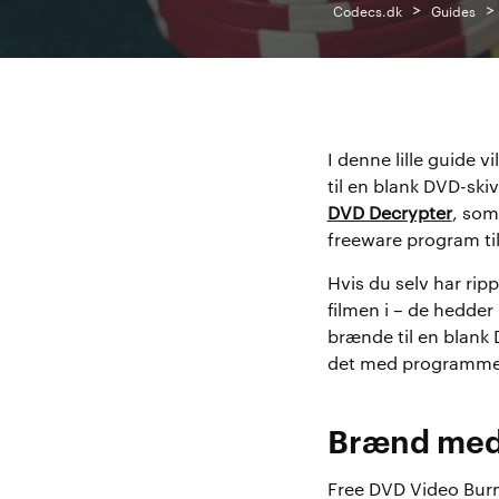
>
>
Codecs.dk
Guides
I denne lille guide v
til en blank DVD-sk
DVD Decrypter
, som
freeware program ti
Hvis du selv har rip
filmen i – de hedde
brænde til en blank
det med programmet
Brænd med
Free DVD Video Burne