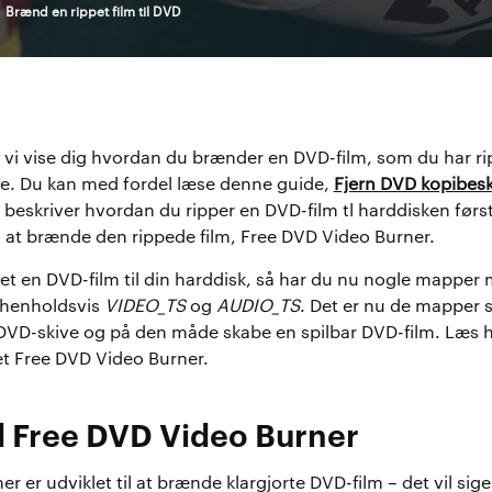
Brænd en rippet film til DVD
il vi vise dig hvordan du brænder en DVD-film, som du har rip
ive. Du kan med fordel læse denne guide,
Fjern DVD kopibesk
 beskriver hvordan du ripper en DVD-film tl harddisken først
l at brænde den rippede film, Free DVD Video Burner.
pet en DVD-film til din harddisk, så har du nu nogle mapper
r henholdsvis
VIDEO_TS
og
AUDIO_TS
. Det er nu de mapper 
 DVD-skive og på den måde skabe en spilbar DVD-film. Læs 
 Free DVD Video Burner.
 Free DVD Video Burner
r er udviklet til at brænde klargjorte DVD-film – det vil sig