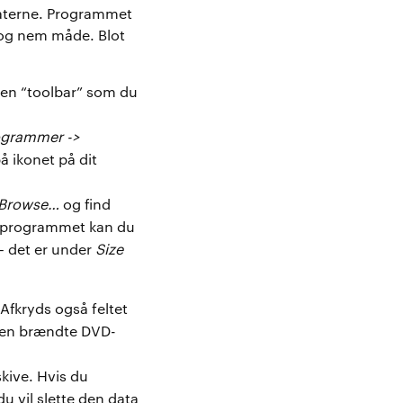
materne. Programmet
 og nem måde. Blot
 den “toolbar” som du
rogrammer ->
på ikonet på dit
å Browse…
og find
f programmet kan du
– det er under
Size
Afkryds også feltet
 den brændte DVD-
kive. Hvis du
u vil slette den data