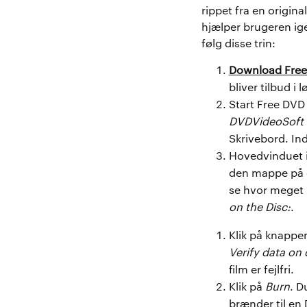
rippet fra en origi
hjælper brugeren ig
følg disse trin:
Download Free
bliver tilbud i 
Start Free DVD
DVDVideoSoft 
Skrivebord. In
Hovedvinduet i
den mappe på d
se hvor meget 
on the Disc:
.
Klik på knapp
Verify data on 
film er fejlfri.
Klik på
Burn
. D
brænder til en 