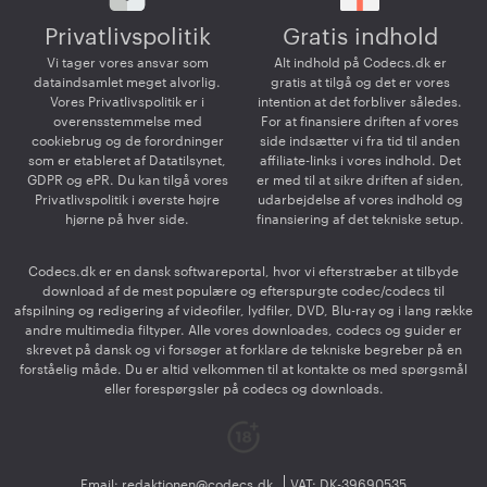
Privatlivspolitik
Gratis indhold
Vi tager vores ansvar som
Alt indhold på Codecs.dk er
dataindsamlet meget alvorlig.
gratis at tilgå og det er vores
Vores Privatlivspolitik er i
intention at det forbliver således.
overensstemmelse med
For at finansiere driften af vores
cookiebrug og de forordninger
side indsætter vi fra tid til anden
som er etableret af Datatilsynet,
affiliate-links i vores indhold. Det
GDPR og ePR. Du kan tilgå vores
er med til at sikre driften af siden,
Privatlivspolitik i øverste højre
udarbejdelse af vores indhold og
hjørne på hver side.
finansiering af det tekniske setup.
Codecs.dk er en dansk softwareportal, hvor vi efterstræber at tilbyde
download af de mest populære og efterspurgte codec/codecs til
afspilning og redigering af videofiler, lydfiler, DVD, Blu-ray og i lang række
andre multimedia filtyper. Alle vores downloades, codecs og guider er
skrevet på dansk og vi forsøger at forklare de tekniske begreber på en
forståelig måde. Du er altid velkommen til at kontakte os med spørgsmål
eller forespørgsler på codecs og downloads.
Email:
redaktionen@codecs.dk
VAT: DK-39690535