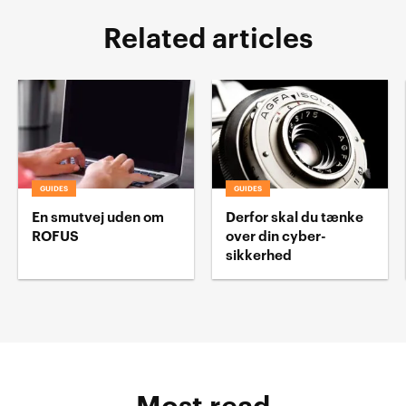
Related articles
GUIDES
GUIDES
En smutvej uden om
Derfor skal du tænke
ROFUS
over din cyber-
sikkerhed