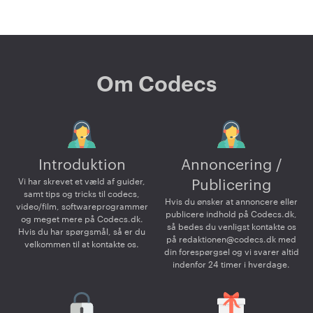
Om Codecs
Introduktion
Annoncering /
Vi har skrevet et væld af guider,
Publicering
samt tips og tricks til codecs,
Hvis du ønsker at annoncere eller
video/film, softwareprogrammer
publicere indhold på Codecs.dk,
og meget mere på Codecs.dk.
så bedes du venligst kontakte os
Hvis du har spørgsmål, så er du
på
redaktionen@codecs.dk
med
velkommen til at kontakte os.
din forespørgsel og vi svarer altid
indenfor 24 timer i hverdage.