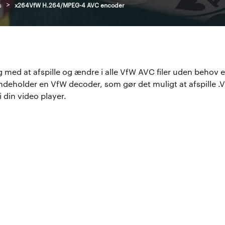
>
s
x264VfW H.264/MPEG-4 AVC encoder
g med at afspille og ændre i alle VfW AVC filer uden behov e
deholder en VfW decoder, som gør det muligt at afspille .
 din video player.