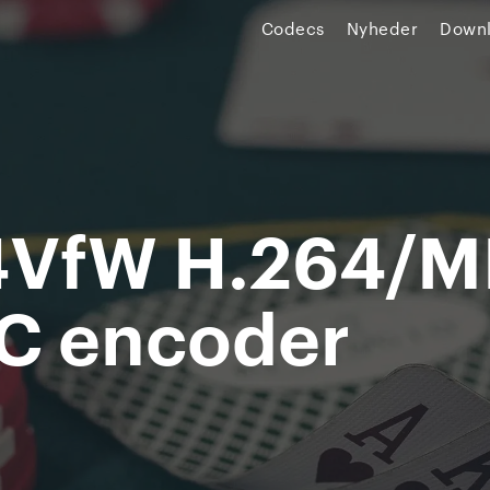
Codecs
Nyheder
Down
4VfW H.264/M
C encoder