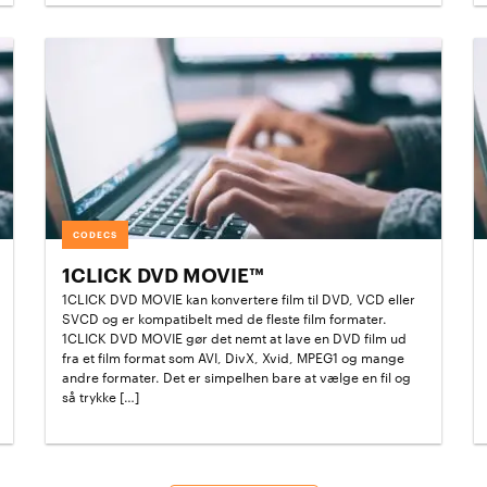
CODECS
1CLICK DVD MOVIE™
1CLICK DVD MOVIE kan konvertere film til DVD, VCD eller
SVCD og er kompatibelt med de fleste film formater.
1CLICK DVD MOVIE gør det nemt at lave en DVD film ud
fra et film format som AVI, DivX, Xvid, MPEG1 og mange
andre formater. Det er simpelhen bare at vælge en fil og
så trykke […]