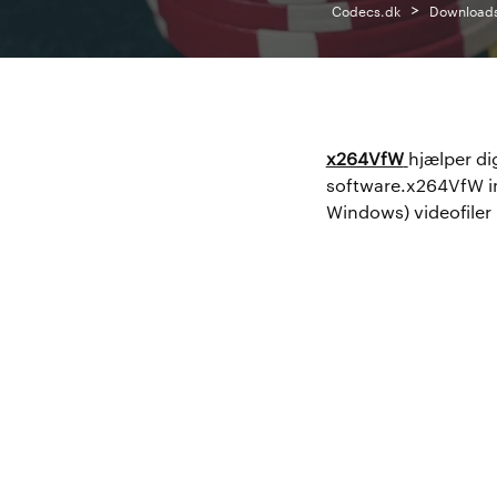
>
Codecs.dk
Download
x264VfW
hjælper di
software.x264VfW in
Windows) videofiler i