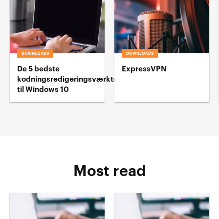
DOWNLOADS
DOWNLOADS
De 5 bedste
ExpressVPN
kodningsredigeringsværktøj
til Windows 10
Most read