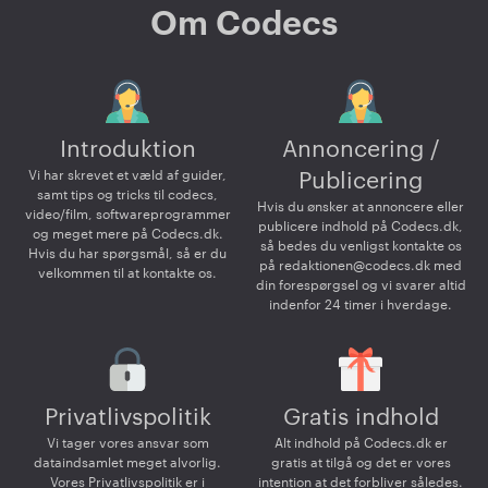
Om Codecs
Introduktion
Annoncering /
Vi har skrevet et væld af guider,
Publicering
samt tips og tricks til codecs,
Hvis du ønsker at annoncere eller
video/film, softwareprogrammer
publicere indhold på Codecs.dk,
og meget mere på Codecs.dk.
så bedes du venligst kontakte os
Hvis du har spørgsmål, så er du
på
redaktionen@codecs.dk
med
velkommen til at kontakte os.
din forespørgsel og vi svarer altid
indenfor 24 timer i hverdage.
Privatlivspolitik
Gratis indhold
Vi tager vores ansvar som
Alt indhold på Codecs.dk er
dataindsamlet meget alvorlig.
gratis at tilgå og det er vores
Vores Privatlivspolitik er i
intention at det forbliver således.