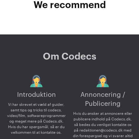
We recommend
Om Codecs
Introduktion
Annoncering /
Publicering
Vi har skrevet et væld af guider,
samt tips og tricks til codecs,
Hvis du ønsker at annoncere eller
video/film, softwareprogrammer
publicere indhold på Codecs.dk,
og meget mere på Codecs.dk.
så bedes du venligst kontakte os
Hvis du har spørgsmål, så er du
på
redaktionen@codecs.dk
med
velkommen til at kontakte os.
din forespørgsel og vi svarer altid