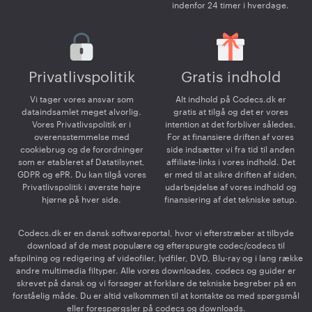
indenfor 24 timer i hverdage.
Privatlivspolitik
Gratis indhold
Vi tager vores ansvar som
Alt indhold på Codecs.dk er
dataindsamlet meget alvorlig.
gratis at tilgå og det er vores
Vores Privatlivspolitik er i
intention at det forbliver således.
overensstemmelse med
For at finansiere driften af vores
cookiebrug og de forordninger
side indsætter vi fra tid til anden
som er etableret af Datatilsynet,
affiliate-links i vores indhold. Det
GDPR og ePR. Du kan tilgå vores
er med til at sikre driften af siden,
Privatlivspolitik i øverste højre
udarbejdelse af vores indhold og
hjørne på hver side.
finansiering af det tekniske setup.
Codecs.dk er en dansk softwareportal, hvor vi efterstræber at tilbyde
download af de mest populære og efterspurgte codec/codecs til
afspilning og redigering af videofiler, lydfiler, DVD, Blu-ray og i lang række
andre multimedia filtyper. Alle vores downloades, codecs og guider er
skrevet på dansk og vi forsøger at forklare de tekniske begreber på en
forståelig måde. Du er altid velkommen til at kontakte os med spørgsmål
eller forespørgsler på codecs og downloads.