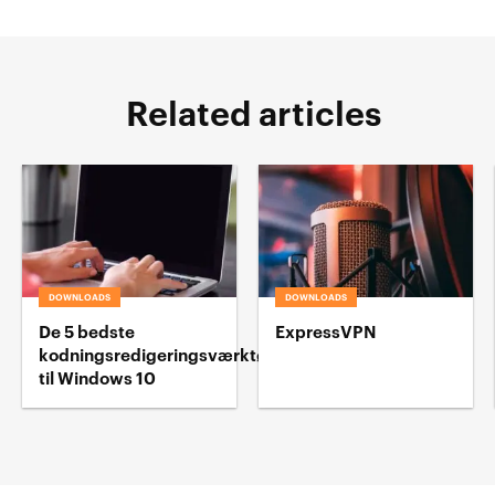
Related articles
DOWNLOADS
DOWNLOADS
De 5 bedste
ExpressVPN
kodningsredigeringsværktøj
til Windows 10