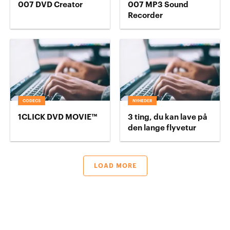
007 DVD Creator
007 MP3 Sound
Recorder
CODECS
NYHEDER
1CLICK DVD MOVIE™
3 ting, du kan lave på
den lange flyvetur
LOAD MORE