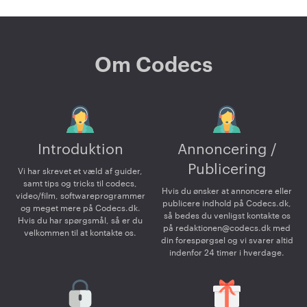
Om Codecs
Introduktion
Annoncering /
Publicering
Vi har skrevet et væld af guider,
samt tips og tricks til codecs,
Hvis du ønsker at annoncere eller
video/film, softwareprogrammer
publicere indhold på Codecs.dk,
og meget mere på Codecs.dk.
så bedes du venligst kontakte os
Hvis du har spørgsmål, så er du
på
redaktionen@codecs.dk
med
velkommen til at kontakte os.
din forespørgsel og vi svarer altid
indenfor 24 timer i hverdage.