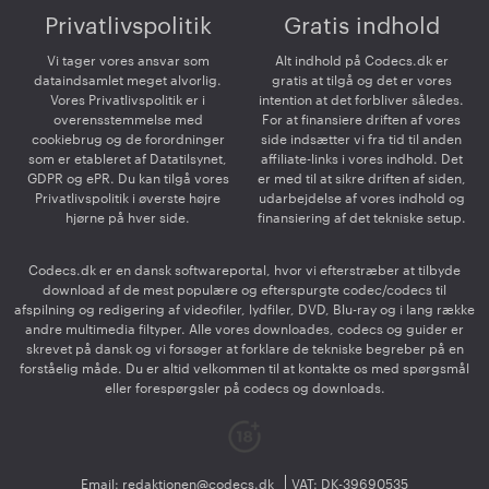
Privatlivspolitik
Gratis indhold
Vi tager vores ansvar som
Alt indhold på Codecs.dk er
dataindsamlet meget alvorlig.
gratis at tilgå og det er vores
Vores Privatlivspolitik er i
intention at det forbliver således.
overensstemmelse med
For at finansiere driften af vores
cookiebrug og de forordninger
side indsætter vi fra tid til anden
som er etableret af Datatilsynet,
affiliate-links i vores indhold. Det
GDPR og ePR. Du kan tilgå vores
er med til at sikre driften af siden,
Privatlivspolitik i øverste højre
udarbejdelse af vores indhold og
hjørne på hver side.
finansiering af det tekniske setup.
Codecs.dk er en dansk softwareportal, hvor vi efterstræber at tilbyde
download af de mest populære og efterspurgte codec/codecs til
afspilning og redigering af videofiler, lydfiler, DVD, Blu-ray og i lang række
andre multimedia filtyper. Alle vores downloades, codecs og guider er
skrevet på dansk og vi forsøger at forklare de tekniske begreber på en
forståelig måde. Du er altid velkommen til at kontakte os med spørgsmål
eller forespørgsler på codecs og downloads.
Email:
redaktionen@codecs.dk
VAT: DK-39690535