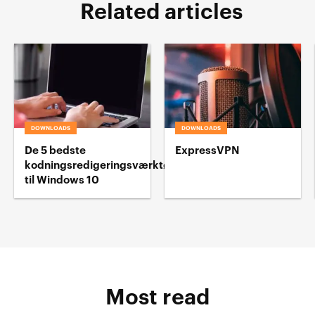
Related articles
DOWNLOADS
DOWNLOADS
De 5 bedste
ExpressVPN
kodningsredigeringsværktøj
til Windows 10
Most read