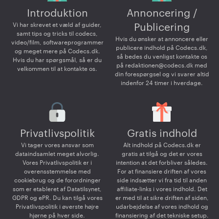
Introduktion
Annoncering /
Vi har skrevet et væld af guider,
Publicering
samt tips og tricks til codecs,
Hvis du ønsker at annoncere eller
video/film, softwareprogrammer
publicere indhold på Codecs.dk,
og meget mere på Codecs.dk.
så bedes du venligst kontakte os
Hvis du har spørgsmål, så er du
på
redaktionen@codecs.dk
med
velkommen til at kontakte os.
din forespørgsel og vi svarer altid
indenfor 24 timer i hverdage.
Privatlivspolitik
Gratis indhold
Vi tager vores ansvar som
Alt indhold på Codecs.dk er
dataindsamlet meget alvorlig.
gratis at tilgå og det er vores
Vores Privatlivspolitik er i
intention at det forbliver således.
overensstemmelse med
For at finansiere driften af vores
cookiebrug og de forordninger
side indsætter vi fra tid til anden
som er etableret af Datatilsynet,
affiliate-links i vores indhold. Det
GDPR og ePR. Du kan tilgå vores
er med til at sikre driften af siden,
Privatlivspolitik i øverste højre
udarbejdelse af vores indhold og
hjørne på hver side.
finansiering af det tekniske setup.