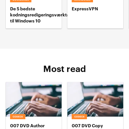
De 5 bedste
ExpressVPN
kodningsredigeringsværktøj
til Windows 10
Most read
CODECS
CODECS
007 DVD Author
007 DVD Copy