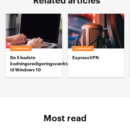
Related articles
DOWNLOADS
DOWNLOADS
De 5 bedste
ExpressVPN
kodningsredigeringsværktøj
til Windows 10
Most read