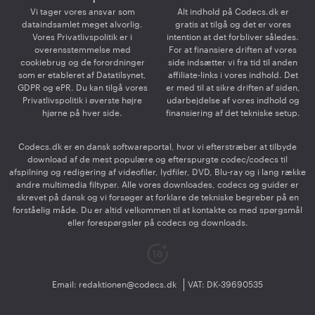
Vi tager vores ansvar som
Alt indhold på Codecs.dk er
dataindsamlet meget alvorlig.
gratis at tilgå og det er vores
Vores Privatlivspolitik er i
intention at det forbliver således.
overensstemmelse med
For at finansiere driften af vores
cookiebrug og de forordninger
side indsætter vi fra tid til anden
som er etableret af Datatilsynet,
affiliate-links i vores indhold. Det
GDPR og ePR. Du kan tilgå vores
er med til at sikre driften af siden,
Privatlivspolitik i øverste højre
udarbejdelse af vores indhold og
hjørne på hver side.
finansiering af det tekniske setup.
Codecs.dk er en dansk softwareportal, hvor vi efterstræber at tilbyde
download af de mest populære og efterspurgte codec/codecs til
afspilning og redigering af videofiler, lydfiler, DVD, Blu-ray og i lang række
andre multimedia filtyper. Alle vores downloades, codecs og guider er
skrevet på dansk og vi forsøger at forklare de tekniske begreber på en
forståelig måde. Du er altid velkommen til at kontakte os med spørgsmål
eller forespørgsler på codecs og downloads.
Email:
redaktionen@codecs.dk
VAT: DK-39690535