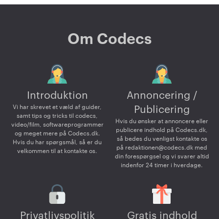
Om Codecs
Introduktion
Annoncering /
Vi har skrevet et væld af guider,
Publicering
samt tips og tricks til codecs,
Hvis du ønsker at annoncere eller
video/film, softwareprogrammer
publicere indhold på Codecs.dk,
og meget mere på Codecs.dk.
så bedes du venligst kontakte os
Hvis du har spørgsmål, så er du
på
redaktionen@codecs.dk
med
velkommen til at kontakte os.
din forespørgsel og vi svarer altid
indenfor 24 timer i hverdage.
Privatlivspolitik
Gratis indhold