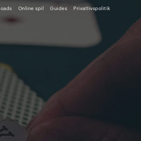
loads
Online spil
Guides
Privatlivspolitik