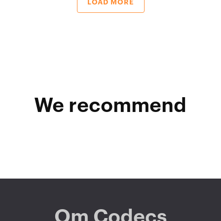
LOAD MORE
We recommend
Om Codecs