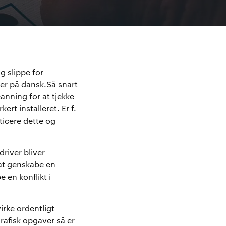
g slippe for
er på dansk.Så snart
nning for at tjekke
rt installeret. Er f.
ticere dette og
river bliver
 at genskabe en
 en konflikt i
irke ordentligt
rafisk opgaver så er