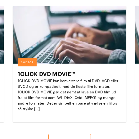
CODECS
1CLICK DVD MOVIE™
1CLICK DVD MOVIE kan konvertere film til DVD, VCD eller
SVCD og er kompatibelt med de fleste film formater.
1CLICK DVD MOVIE gør det nemt at lave en DVD film ud
fra et film format som AVI, DivX, Xvid, MPEG1 og mange
andre formater. Det er simpelhen bare at vælge en fil og
så trykke […]