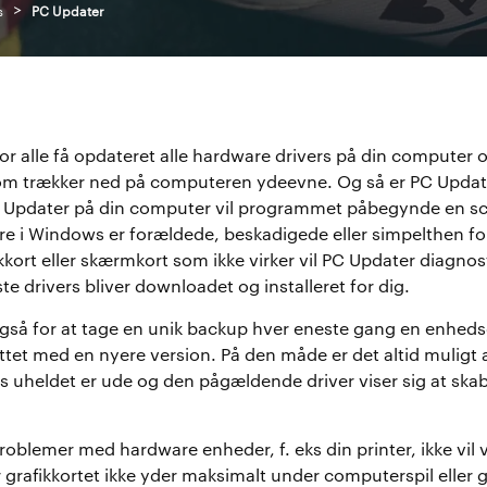
>
s
PC Updater
r alle få opdateret alle hardware drivers på din computer o
om trækker ned på computeren ydeevne. Og så er PC Updat
PC Updater på din computer vil programmet påbegynde en sca
e i Windows er forældede, beskadigede eller simpelthen forke
ikkort eller skærmkort som ikke virker vil PC Updater diagnos
te drivers bliver downloadet og installeret for dig.
gså for at tage en unik backup hver eneste gang en enhedsd
attet med en nyere version. På den måde er det altid muligt
is uheldet er ude og den pågældende driver viser sig at skabe
roblemer med hardware enheder, f. eks din printer, ikke vil v
grafikkortet ikke yder maksimalt under computerspil eller g