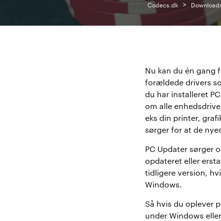
>
Codecs.dk
Download
Nu kan du én gang fo
forældede drivers s
du har installeret 
om alle enhedsdriver
eks din printer, graf
sørger for at de nyes
PC Updater sørger o
opdateret eller erst
tidligere version, hv
Windows.
Så hvis du oplever p
under Windows eller 