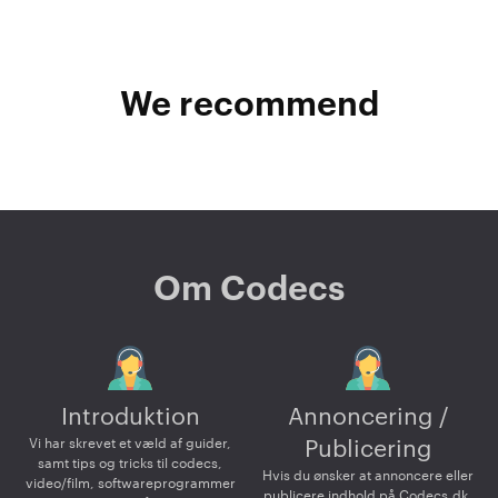
We recommend
Om Codecs
Introduktion
Annoncering /
Vi har skrevet et væld af guider,
Publicering
samt tips og tricks til codecs,
Hvis du ønsker at annoncere eller
video/film, softwareprogrammer
publicere indhold på Codecs.dk,