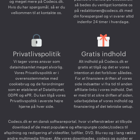
og meget mere på Codecs.dk.
så bedes du venligst kontakte os
Hvis du har spørgsmål, så er du
på
redaktionen@codecs.dk
med
velkommen til at kontakte os.
din forespørgsel og vi svarer altid
indenfor 24 timer i hverdage.
Privatlivspolitik
Gratis indhold
Vi tager vores ansvar som
Alt indhold på Codecs.dk er
dataindsamlet meget alvorlig.
gratis at tilgå og det er vores
Vores Privatlivspolitik er i
intention at det forbliver således.
overensstemmelse med
For at finansiere driften af vores
cookiebrug og de forordninger
side indsætter vi fra tid til anden
som er etableret af Datatilsynet,
affiliate-links i vores indhold. Det
GDPR og ePR. Du kan tilgå vores
er med til at sikre driften af siden,
Privatlivspolitik i øverste højre
udarbejdelse af vores indhold og
hjørne på hver side.
finansiering af det tekniske setup.
Codecs.dk er en dansk softwareportal, hvor vi efterstræber at tilbyde
download af de mest populære og efterspurgte codec/codecs til
afspilning og redigering af videofiler, lydfiler, DVD, Blu-ray og i lang række
andre multimedia filtyper. Alle vores downloades, codecs og guider er