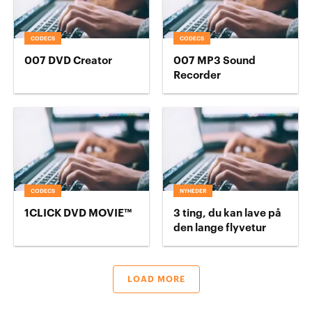
CODECS
CODECS
007 DVD Creator
007 MP3 Sound
Recorder
CODECS
NYHEDER
1CLICK DVD MOVIE™
3 ting, du kan lave på
den lange flyvetur
LOAD MORE