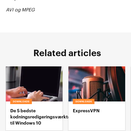
AVI og MPEG
Related articles
DOWNLOADS
DOWNLOADS
De 5 bedste
ExpressVPN
kodningsredigeringsværktøj
til Windows 10