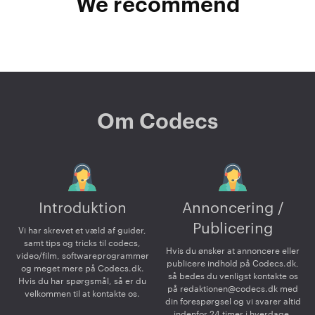
We recommend
Om Codecs
Introduktion
Annoncering /
Publicering
Vi har skrevet et væld af guider,
samt tips og tricks til codecs,
Hvis du ønsker at annoncere eller
video/film, softwareprogrammer
publicere indhold på Codecs.dk,
og meget mere på Codecs.dk.
så bedes du venligst kontakte os
Hvis du har spørgsmål, så er du
på
redaktionen@codecs.dk
med
velkommen til at kontakte os.
din forespørgsel og vi svarer altid
indenfor 24 timer i hverdage.