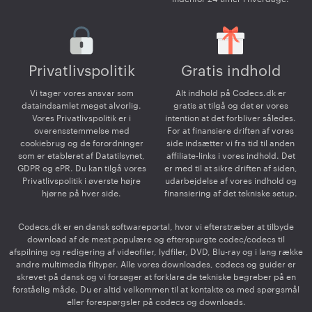
Privatlivspolitik
Gratis indhold
Vi tager vores ansvar som
Alt indhold på Codecs.dk er
dataindsamlet meget alvorlig.
gratis at tilgå og det er vores
Vores Privatlivspolitik er i
intention at det forbliver således.
overensstemmelse med
For at finansiere driften af vores
cookiebrug og de forordninger
side indsætter vi fra tid til anden
som er etableret af Datatilsynet,
affiliate-links i vores indhold. Det
GDPR og ePR. Du kan tilgå vores
er med til at sikre driften af siden,
Privatlivspolitik i øverste højre
udarbejdelse af vores indhold og
hjørne på hver side.
finansiering af det tekniske setup.
Codecs.dk er en dansk softwareportal, hvor vi efterstræber at tilbyde
download af de mest populære og efterspurgte codec/codecs til
afspilning og redigering af videofiler, lydfiler, DVD, Blu-ray og i lang række
andre multimedia filtyper. Alle vores downloades, codecs og guider er
skrevet på dansk og vi forsøger at forklare de tekniske begreber på en
forståelig måde. Du er altid velkommen til at kontakte os med spørgsmål
eller forespørgsler på codecs og downloads.