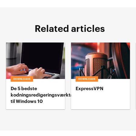
Related articles
DOWNLOADS
DOWNLOADS
De 5 bedste
ExpressVPN
kodningsredigeringsværktøj
til Windows 10