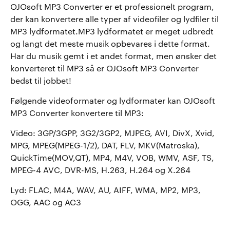
OJOsoft MP3 Converter er et professionelt program,
der kan konvertere alle typer af videofiler og lydfiler til
MP3 lydformatet.MP3 lydformatet er meget udbredt
og langt det meste musik opbevares i dette format.
Har du musik gemt i et andet format, men ønsker det
konverteret til MP3 så er OJOsoft MP3 Converter
bedst til jobbet!
Følgende videoformater og lydformater kan OJOsoft
MP3 Converter konvertere til MP3:
Video: 3GP/3GPP, 3G2/3GP2, MJPEG, AVI, DivX, Xvid,
MPG, MPEG(MPEG-1/2), DAT, FLV, MKV(Matroska),
QuickTime(MOV,QT), MP4, M4V, VOB, WMV, ASF, TS,
MPEG-4 AVC, DVR-MS, H.263, H.264 og X.264
Lyd: FLAC, M4A, WAV, AU, AIFF, WMA, MP2, MP3,
OGG, AAC og AC3