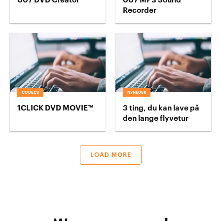
007 DVD Creator
007 MP3 Sound
Recorder
CODECS
NYHEDER
1CLICK DVD MOVIE™
3 ting, du kan lave på
den lange flyvetur
LOAD MORE