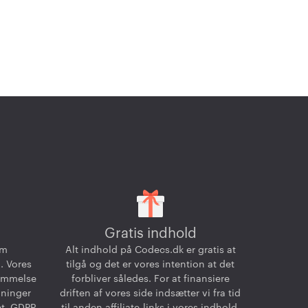
Gratis indhold
om
Alt indhold på Codecs.dk er gratis at
. Vores
tilgå og det er vores intention at det
temmelse
forbliver således. For at finansiere
dninger
driften af vores side indsætter vi fra tid