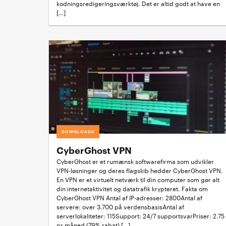
kodningsredigeringsværktøj. Det er altid godt at have en
[…]
DOWNLOADS
CyberGhost VPN
CyberGhost er et rumænsk softwarefirma som udvikler
VPN-løsninger og deres flagskib hedder CyberGhost VPN.
En VPN er et virtuelt netværk til din computer som gør alt
din internetaktivitet og datatrafik krypteret. Fakta om
CyberGhost VPN Antal af IP-adresser: 2800Antal af
servere: over 3.700 på verdensbasisAntal af
serverlokaliteter: 115Support: 24/7 supportsvarPriser: 2.75
pr måned (79% rabat) […]