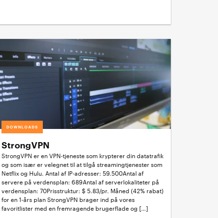
DOWNLOADS
StrongVPN
StrongVPN er en VPN-tjeneste som krypterer din datatrafik
og som især er velegnet til at tilgå streamingtjenester som
Netflix og Hulu. Antal af IP-adresser: 59.500Antal af
servere på verdensplan: 689Antal af serverlokaliteter på
verdensplan: 70Prisstruktur: $ 5.83/pr. Måned (42% rabat)
for en 1-års plan StrongVPN brager ind på vores
favoritlister med en fremragende brugerflade og […]