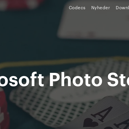
Codecs
Nyheder
Down
osoft Photo St