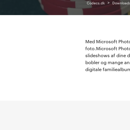
>
Codecs.dk
Download
Med Microsoft Photo 
foto.Microsoft Photo
slideshows af dine dig
bobler og mange andre
digitale familiealbum