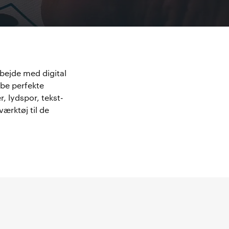
rbejde med digital
abe perfekte
r, lydspor, tekst-
værktøj til de