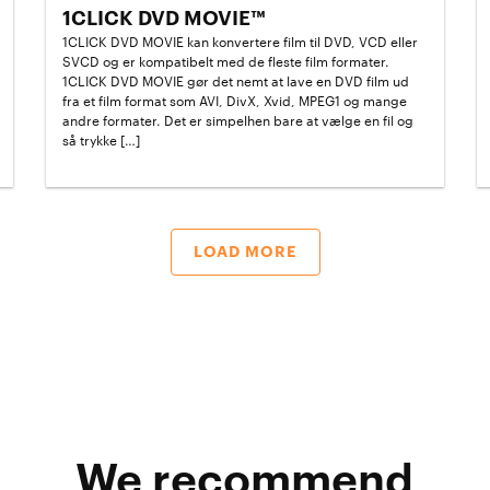
1CLICK DVD MOVIE™
1CLICK DVD MOVIE kan konvertere film til DVD, VCD eller
SVCD og er kompatibelt med de fleste film formater.
1CLICK DVD MOVIE gør det nemt at lave en DVD film ud
fra et film format som AVI, DivX, Xvid, MPEG1 og mange
andre formater. Det er simpelhen bare at vælge en fil og
så trykke […]
LOAD MORE
We recommend