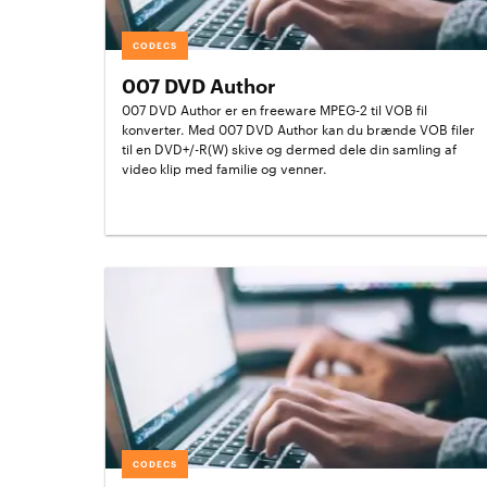
CODECS
007 DVD Author
007 DVD Author er en freeware MPEG-2 til VOB fil
konverter. Med 007 DVD Author kan du brænde VOB filer
til en DVD+/-R(W) skive og dermed dele din samling af
video klip med familie og venner.
CODECS