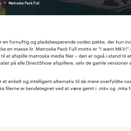
>
s
Matroska Pack Full
er en fornuftig og pladsbesparende codec pakke, der kun in
kke en masse lir. Matroska Pack Full motto er “I want MKV!”
il at afspille matroska media filer – den er også i stand til at
ter på alle DirectShow afspillere, selv de gamle versioner
 et enkelt og intelligent alternativ til de mere overfyldte c
ska filerne er kendetegnet ved at være gemt i .mkv og .mka f