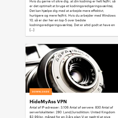
Hvis du gerne vil sikre dig, at din kodning er helt fejlfri, så
er det optimalt at bruge et kodningsredigeringsværktøj.
Det kan hjælpe dig med at arbejde mere effektivt,
hurtigere og mere fejlfrit. Hvis du arbejder med Windows
10, så er der her en top-5 over bedste
kodningsredigeringsværktøj. Det er altid godt at have en
[…]
DOWNLOADS
HideMyAss VPN
Antal af IP-adresser: 3.106 Antal af servere: 830 Antal af
serverlokaliteter: 280 Land/Jurisdiktion: United Kingdom
$2.99/pr. måned for en 3-års plan Vi er nødt til at give