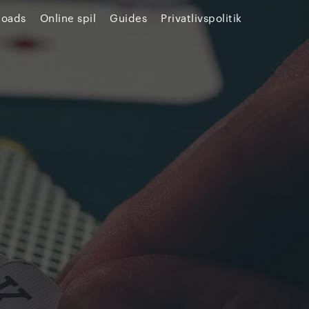
loads
Online spil
Guides
Privatlivspolitik