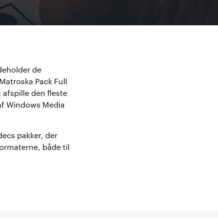
deholder de
.Matroska Pack Full
 afspille den fleste
 af Windows Media
odecs pakker, der
ormaterne, både til