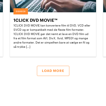
CODECS
1CLICK DVD MOVIE™
1CLICK DVD MOVIE kan konvertere film til DVD, VCD eller
SVCD og er kompatibelt med de fleste film formater.
1CLICK DVD MOVIE gør det nemt at lave en DVD film ud
fra et film format som AVI, DivX, Xvid, MPEG1 og mange
andre formater. Det er simpelhen bare at vælge en fil og
så trykke […]
LOAD MORE