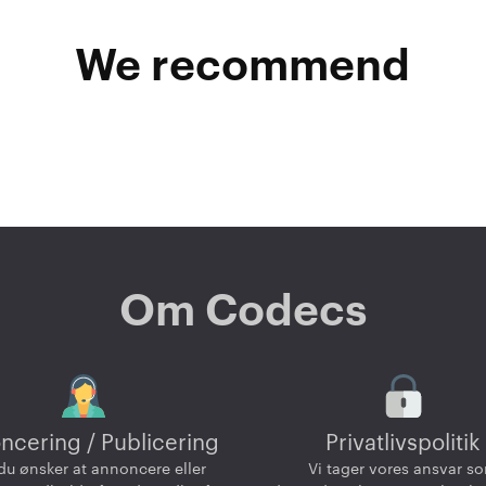
We recommend
Om Codecs
ncering / Publicering
Privatlivspolitik
du ønsker at annoncere eller
Vi tager vores ansvar s