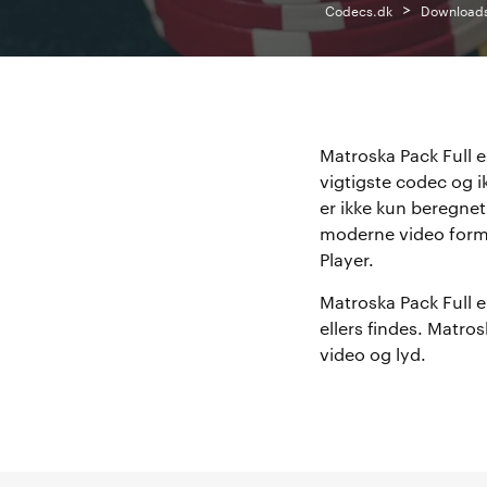
>
Codecs.dk
Download
Matroska Pack Full 
vigtigste codec og i
er ikke kun beregnet t
moderne video forma
Player.
Matroska Pack Full er
ellers findes. Matro
video og lyd.