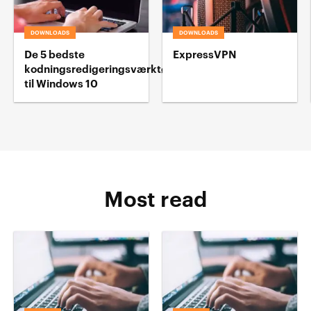
DOWNLOADS
DOWNLOADS
De 5 bedste
ExpressVPN
kodningsredigeringsværktøj
til Windows 10
Most read