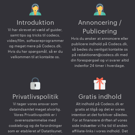
Introduktion
Annoncering /
Vi har skrevet et væld af guider,
Publicering
samt tips og tricks til codecs,
Hvis du ønsker at annoncere eller
video/film, softwareprogrammer
publicere indhold på Codecs.dk,
og meget mere på Codecs.dk.
så bedes du venligst kontakte os
Hvis du har spørgsmål, så er du
på
redaktionen@codecs.dk
med
velkommen til at kontakte os.
din forespørgsel og vi svarer altid
indenfor 24 timer i hverdage.
Privatlivspolitik
Gratis indhold
Vi tager vores ansvar som
Alt indhold på Codecs.dk er
dataindsamlet meget alvorlig.
gratis at tilgå og det er vores
Vores Privatlivspolitik er i
intention at det forbliver således.
overensstemmelse med
For at finansiere driften af vores
cookiebrug og de forordninger
side indsætter vi fra tid til anden
som er etableret af Datatilsynet,
affiliate-links i vores indhold. Det