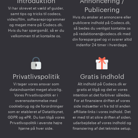
Introduktion
Annoncering /
Vi har skrevet et væld af guider,
Publicering
samt tips og tricks til codecs,
Hvis du ønsker at annoncere eller
video/film, softwareprogrammer
publicere indhold på Codecs.dk,
og meget mere på Codecs.dk.
så bedes du venligst kontakte os
Hvis du har spørgsmål, så er du
på
redaktionen@codecs.dk
med
velkommen til at kontakte os.
din forespørgsel og vi svarer altid
indenfor 24 timer i hverdage.
Privatlivspolitik
Gratis indhold
Vi tager vores ansvar som
Alt indhold på Codecs.dk er
dataindsamlet meget alvorlig.
gratis at tilgå og det er vores
Vores Privatlivspolitik er i
intention at det forbliver således.
overensstemmelse med
For at finansiere driften af vores
cookiebrug og de forordninger
side indsætter vi fra tid til anden
som er etableret af Datatilsynet,
affiliate-links i vores indhold. Det
GDPR og ePR. Du kan tilgå vores
er med til at sikre driften af siden,
Privatlivspolitik i øverste højre
udarbejdelse af vores indhold og
hjørne på hver side.
finansiering af det tekniske setup.