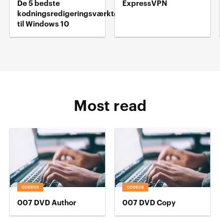
De 5 bedste
ExpressVPN
kodningsredigeringsværktøj
til Windows 10
Most read
CODECS
CODECS
007 DVD Author
007 DVD Copy