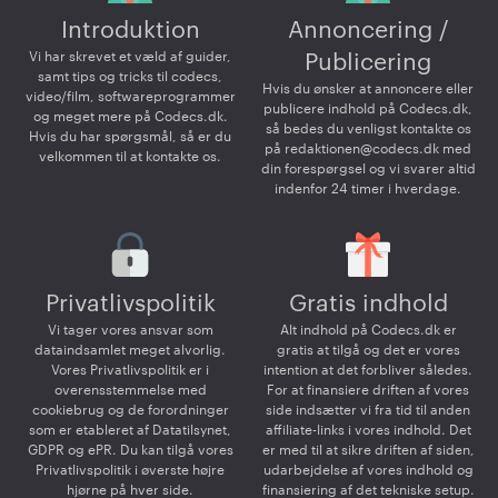
Introduktion
Annoncering /
Vi har skrevet et væld af guider,
Publicering
samt tips og tricks til codecs,
Hvis du ønsker at annoncere eller
video/film, softwareprogrammer
publicere indhold på Codecs.dk,
og meget mere på Codecs.dk.
så bedes du venligst kontakte os
Hvis du har spørgsmål, så er du
på
redaktionen@codecs.dk
med
velkommen til at kontakte os.
din forespørgsel og vi svarer altid
indenfor 24 timer i hverdage.
Privatlivspolitik
Gratis indhold
Vi tager vores ansvar som
Alt indhold på Codecs.dk er
dataindsamlet meget alvorlig.
gratis at tilgå og det er vores
Vores Privatlivspolitik er i
intention at det forbliver således.
overensstemmelse med
For at finansiere driften af vores
cookiebrug og de forordninger
side indsætter vi fra tid til anden
som er etableret af Datatilsynet,
affiliate-links i vores indhold. Det
GDPR og ePR. Du kan tilgå vores
er med til at sikre driften af siden,
Privatlivspolitik i øverste højre
udarbejdelse af vores indhold og
hjørne på hver side.
finansiering af det tekniske setup.