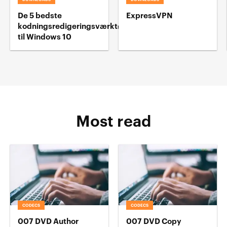
De 5 bedste
ExpressVPN
kodningsredigeringsværktøj
til Windows 10
Most read
CODECS
CODECS
007 DVD Author
007 DVD Copy