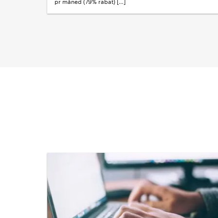
pr måned (79% rabat) […]