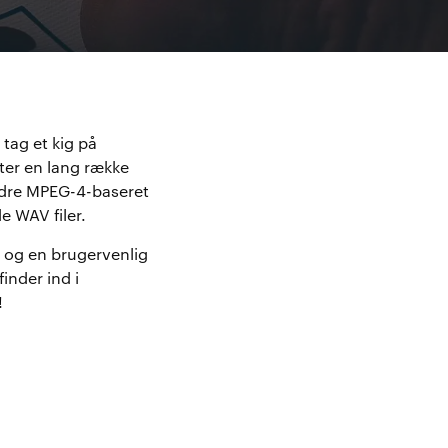
tag et kig på
er en lang række
ndre MPEG-4-baseret
e WAV filer.
 og en brugervenlig
inder ind i
!