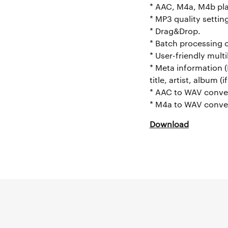
* AAC, M4a, M4b pla
* MP3 quality settin
* Drag&Drop.
* Batch processing o
* User-friendly multi
* Meta information (
title, artist, album (
* AAC to WAV conver
* M4a to WAV conver
Download