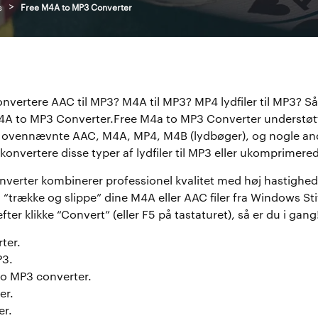
>
s
Free M4A to MP3 Converter
onvertere AAC til MP3? M4A til MP3? MP4 lydfiler til MP3? Så 
A to MP3 Converter.Free M4a to MP3 Converter understøtt
m ovennævnte AAC, M4A, MP4, M4B (lydbøger), og nogle a
konvertere disse typer af lydfiler til MP3 eller ukomprimered
nverter kombinerer professionel kvalitet med høj hastighed
“trække og slippe” dine M4A eller AAC filer fra Windows Stif
er klikke “Convert” (eller F5 på tastaturet), så er du i gang
ter.
P3.
o MP3 converter.
er.
er.