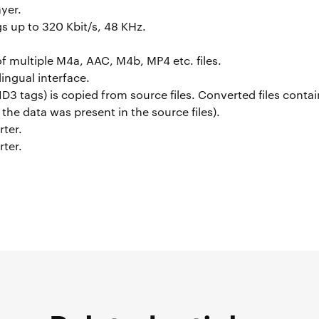
yer.
gs up to 320 Kbit/s, 48 KHz.
f multiple M4a, AAC, M4b, MP4 etc. files.
lingual interface.
ID3 tags) is copied from source files. Converted files contai
if the data was present in the source files).
ter.
ter.