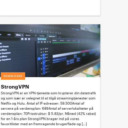
DOWNLOADS
StrongVPN
StrongVPN er en VPN-tjeneste som krypterer din datatrafik
og som især er velegnet til at tilgå streamingtjenester som
Netflix og Hulu. Antal af IP-adresser: 59.500Antal af
servere på verdensplan: 689Antal af serverlokaliteter på
verdensplan: 70Prisstruktur: $ 5.83/pr. Måned (42% rabat)
for en 1-års plan StrongVPN brager ind på vores
favoritlister med en fremragende brugerflade og […]