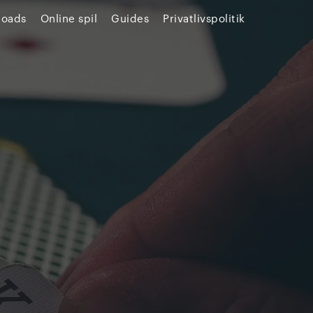
loads
Online spil
Guides
Privatlivspolitik