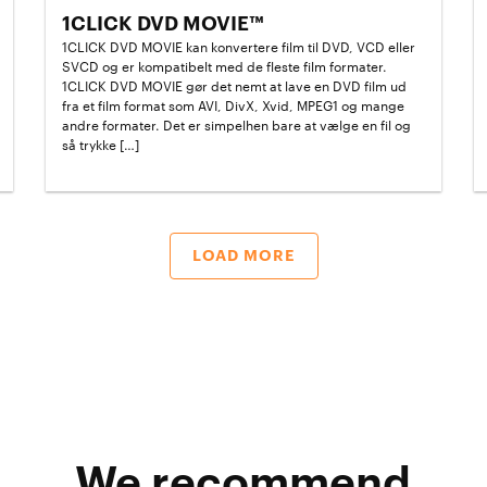
1CLICK DVD MOVIE™
1CLICK DVD MOVIE kan konvertere film til DVD, VCD eller
SVCD og er kompatibelt med de fleste film formater.
1CLICK DVD MOVIE gør det nemt at lave en DVD film ud
fra et film format som AVI, DivX, Xvid, MPEG1 og mange
andre formater. Det er simpelhen bare at vælge en fil og
så trykke […]
LOAD MORE
We recommend