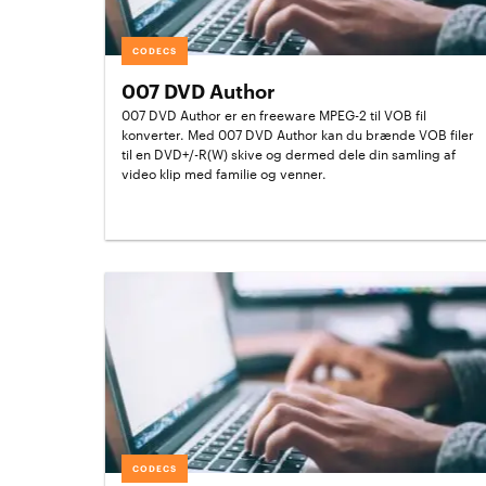
CODECS
007 DVD Author
007 DVD Author er en freeware MPEG-2 til VOB fil
konverter. Med 007 DVD Author kan du brænde VOB filer
til en DVD+/-R(W) skive og dermed dele din samling af
video klip med familie og venner.
CODECS