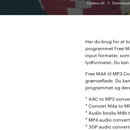
>
Codecs.dk
Download
Har du brug for at k
programmet Free M4
input formater, so
lydformater. Du kan 
Free M4A til MP3 Co
grænseflade. Du kan 
programmet og dereft
* AAC to MP3 conver
* Convert M4a to M
* Audio books M4b t
* MP4 audio convert
* 3GP audio convert