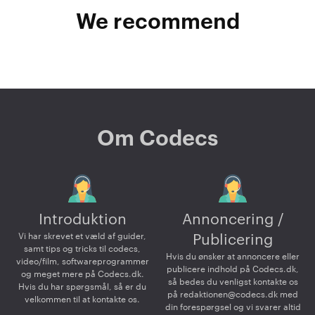
We recommend
Om Codecs
Introduktion
Annoncering /
Vi har skrevet et væld af guider,
Publicering
samt tips og tricks til codecs,
Hvis du ønsker at annoncere eller
video/film, softwareprogrammer
publicere indhold på Codecs.dk,
og meget mere på Codecs.dk.
så bedes du venligst kontakte os
Hvis du har spørgsmål, så er du
på
redaktionen@codecs.dk
med
velkommen til at kontakte os.
din forespørgsel og vi svarer altid