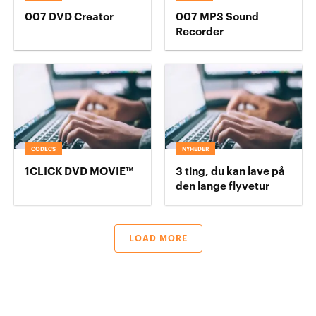
007 DVD Creator
007 MP3 Sound
Recorder
CODECS
NYHEDER
1CLICK DVD MOVIE™
3 ting, du kan lave på
den lange flyvetur
LOAD MORE