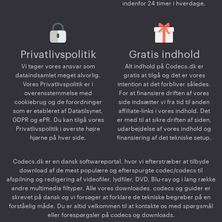
indenfor 24 timer i hverdage.
Privatlivspolitik
Gratis indhold
Vi tager vores ansvar som
Alt indhold på Codecs.dk er
dataindsamlet meget alvorlig.
gratis at tilgå og det er vores
Vores Privatlivspolitik er i
intention at det forbliver således.
overensstemmelse med
For at finansiere driften af vores
cookiebrug og de forordninger
side indsætter vi fra tid til anden
som er etableret af Datatilsynet,
affiliate-links i vores indhold. Det
GDPR og ePR. Du kan tilgå vores
er med til at sikre driften af siden,
Privatlivspolitik i øverste højre
udarbejdelse af vores indhold og
hjørne på hver side.
finansiering af det tekniske setup.
Codecs.dk er en dansk softwareportal, hvor vi efterstræber at tilbyde
download af de mest populære og efterspurgte codec/codecs til
afspilning og redigering af videofiler, lydfiler, DVD, Blu-ray og i lang række
andre multimedia filtyper. Alle vores downloades, codecs og guider er
skrevet på dansk og vi forsøger at forklare de tekniske begreber på en
forståelig måde. Du er altid velkommen til at kontakte os med spørgsmål
eller forespørgsler på codecs og downloads.