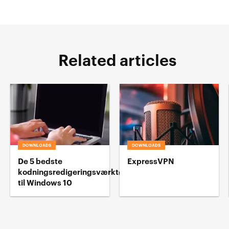
Related articles
DOWNLOADS
DOWNLOADS
De 5 bedste
ExpressVPN
kodningsredigeringsværktøj
til Windows 10