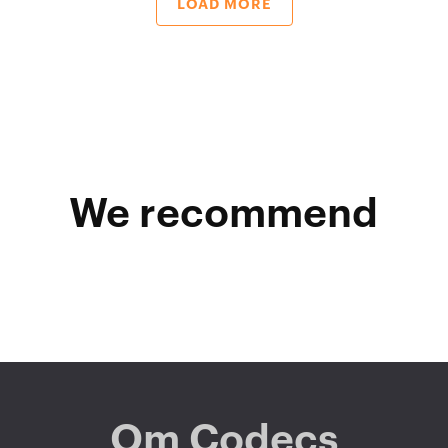
LOAD MORE
We recommend
Om Codecs