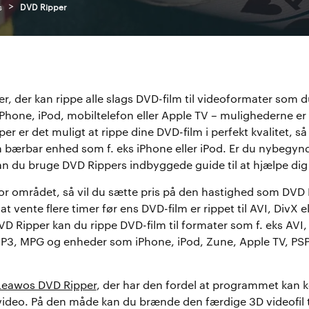
>
s
DVD Ripper
er, der kan rippe alle slags DVD-film til videoformater som d
l iPhone, iPod, mobiltelefon eller Apple TV – mulighederne 
r er det muligt at rippe dine DVD-film i perfekt kvalitet, så
en bærbar enhed som f. eks iPhone eller iPod. Er du nybegyn
an du bruge DVD Rippers indbyggede guide til at hjælpe dig 
for området, så vil du sætte pris på den hastighed som DVD
at vente flere timer før ens DVD-film er rippet til AVI, DivX e
D Ripper kan du rippe DVD-film til formater som f. eks AVI
, MPG og enheder som iPhone, iPod, Zune, Apple TV, PSP
Leawos DVD Ripper
, der har den fordel at programmet kan
D video. På den måde kan du brænde den færdige 3D videofil 