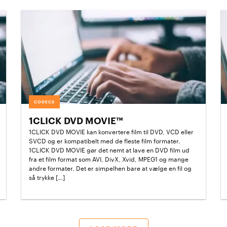
CODECS
1CLICK DVD MOVIE™
1CLICK DVD MOVIE kan konvertere film til DVD, VCD eller
SVCD og er kompatibelt med de fleste film formater.
1CLICK DVD MOVIE gør det nemt at lave en DVD film ud
fra et film format som AVI, DivX, Xvid, MPEG1 og mange
andre formater. Det er simpelhen bare at vælge en fil og
så trykke […]