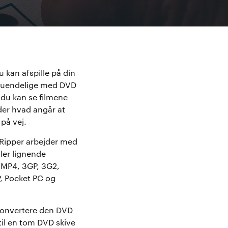
u kan afspille på din
er uendelige med DVD
 du kan se filmene
der hvad angår at
på vej.
 Ripper arbejder med
ller lignende
, MP4, 3GP, 3G2,
, Pocket PC og
 konvertere den DVD
til en tom DVD skive