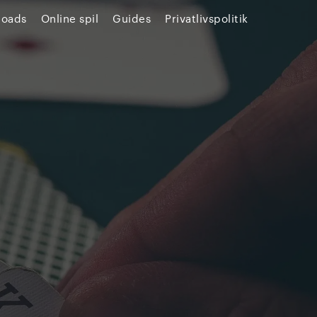
loads
Online spil
Guides
Privatlivspolitik