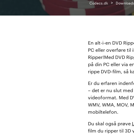
>
Codecs.dk
Download
En alt-i-en DVD Ripp
PC eller overføre ti
Ripper!Med DVD Rippe
på din PC eller via 
rippe DVD-film, så k
Er du erfaren inden
– det er nu slut med 
videoformat. Med DV
WMV, WMA, MOV, MP3
mobiltelefon.
Du skal også prøve
film du ripper til 3