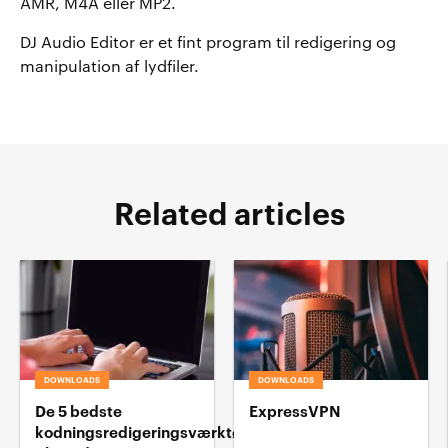
AMR, M4A eller MP2.
DJ Audio Editor er et fint program til redigering og
manipulation af lydfiler.
Related articles
DOWNLOADS
DOWNLOADS
De 5 bedste
ExpressVPN
kodningsredigeringsværktøj