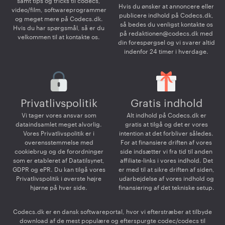
samt tips og tricks til codecs,
Hvis du ønsker at annoncere eller
video/film, softwareprogrammer
publicere indhold på Codecs.dk,
og meget mere på Codecs.dk.
så bedes du venligst kontakte os
Hvis du har spørgsmål, så er du
på
redaktionen@codecs.dk
med
velkommen til at kontakte os.
din forespørgsel og vi svarer altid
indenfor 24 timer i hverdage.
Privatlivspolitik
Gratis indhold
Vi tager vores ansvar som
Alt indhold på Codecs.dk er
dataindsamlet meget alvorlig.
gratis at tilgå og det er vores
Vores Privatlivspolitik er i
intention at det forbliver således.
overensstemmelse med
For at finansiere driften af vores
cookiebrug og de forordninger
side indsætter vi fra tid til anden
som er etableret af Datatilsynet,
affiliate-links i vores indhold. Det
GDPR og ePR. Du kan tilgå vores
er med til at sikre driften af siden,
Privatlivspolitik i øverste højre
udarbejdelse af vores indhold og
hjørne på hver side.
finansiering af det tekniske setup.
Codecs.dk er en dansk softwareportal, hvor vi efterstræber at tilbyde
download af de mest populære og efterspurgte codec/codecs til