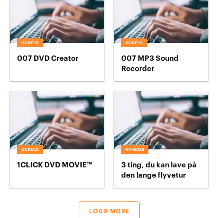
CODECS
CODECS
007 DVD Creator
007 MP3 Sound
Recorder
CODECS
NYHEDER
1CLICK DVD MOVIE™
3 ting, du kan lave på
den lange flyvetur
LOAD MORE