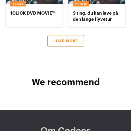
CODECS
NYHEDER
1CLICK DVD MOVIE™
3 ting, du kan lave på
den lange flyvetur
LOAD MORE
We recommend
Om Codecs