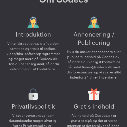
Introduktion
Annoncering /
Publicering
Vi har skrevet et væld af guider,
samt tips og tricks til codecs,
Hvis du ønsker at annoncere eller
video/film, softwareprogrammer
publicere indhold på Codecs.dk,
og meget mere på Codecs.dk.
så bedes du venligst kontakte os
Hvis du har spørgsmål, så er du
på
redaktionen@codecs.dk
med
velkommen til at kontakte os.
din forespørgsel og vi svarer altid
indenfor 24 timer i hverdage.
Privatlivspolitik
Gratis indhold
Vi tager vores ansvar som
Alt indhold på Codecs.dk er
dataindsamlet meget alvorlig.
gratis at tilgå og det er vores
Vores Privatlivspolitik er i
intention at det forbliver således.