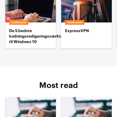
DOWNLOADS
DOWNLOADS
De 5 bedste
ExpressVPN
kodningsredigeringsværktøj
til Windows 10
Most read