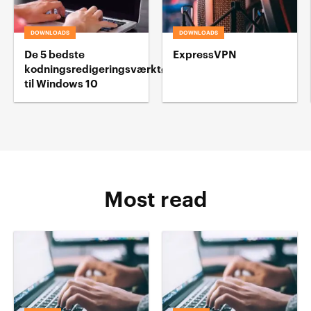
DOWNLOADS
DOWNLOADS
De 5 bedste
ExpressVPN
kodningsredigeringsværktøj
til Windows 10
Most read