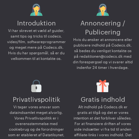
Introduktion
Annoncering /
Vi har skrevet et væld af guider,
Publicering
samt tips og tricks til codecs,
Hvis du ønsker at annoncere eller
video/film, softwareprogrammer
publicere indhold på Codecs.dk,
og meget mere på Codecs.dk.
så bedes du venligst kontakte os
Hvis du har spørgsmål, så er du
på
redaktionen@codecs.dk
med
velkommen til at kontakte os.
din forespørgsel og vi svarer altid
indenfor 24 timer i hverdage.
Privatlivspolitik
Gratis indhold
Vi tager vores ansvar som
Alt indhold på Codecs.dk er
dataindsamlet meget alvorlig.
gratis at tilgå og det er vores
Vores Privatlivspolitik er i
intention at det forbliver således.
overensstemmelse med
For at finansiere driften af vores
cookiebrug og de forordninger
side indsætter vi fra tid til anden
som er etableret af Datatilsynet,
affiliate-links i vores indhold. Det