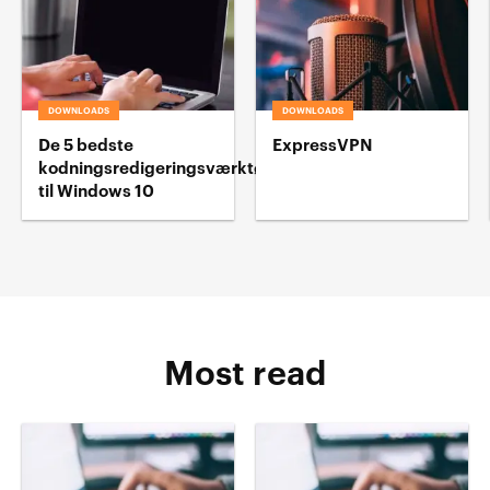
DOWNLOADS
DOWNLOADS
De 5 bedste
ExpressVPN
kodningsredigeringsværktøj
til Windows 10
Most read