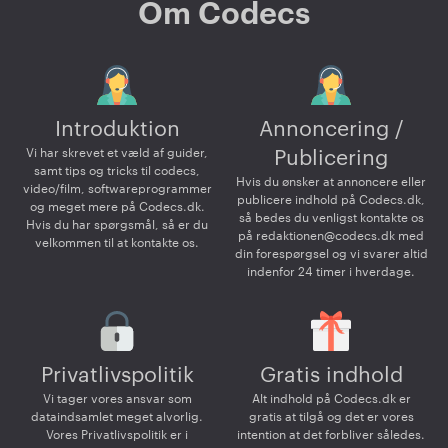
Om Codecs
Introduktion
Annoncering /
Vi har skrevet et væld af guider,
Publicering
samt tips og tricks til codecs,
Hvis du ønsker at annoncere eller
video/film, softwareprogrammer
publicere indhold på Codecs.dk,
og meget mere på Codecs.dk.
så bedes du venligst kontakte os
Hvis du har spørgsmål, så er du
på
redaktionen@codecs.dk
med
velkommen til at kontakte os.
din forespørgsel og vi svarer altid
indenfor 24 timer i hverdage.
Privatlivspolitik
Gratis indhold
Vi tager vores ansvar som
Alt indhold på Codecs.dk er
dataindsamlet meget alvorlig.
gratis at tilgå og det er vores
Vores Privatlivspolitik er i
intention at det forbliver således.