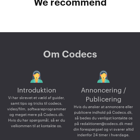
We recommend
Om Codecs
Introduktion
Annoncering /
Vi har skrevet et væld af guider,
Publicering
samt tips og tricks til codecs,
Hvis du ønsker at annoncere eller
video/film, softwareprogrammer
publicere indhold på Codecs.dk,
og meget mere på Codecs.dk.
så bedes du venligst kontakte os
Hvis du har spørgsmål, så er du
på
redaktionen@codecs.dk
med
velkommen til at kontakte os.
din forespørgsel og vi svarer altid
indenfor 24 timer i hverdage.