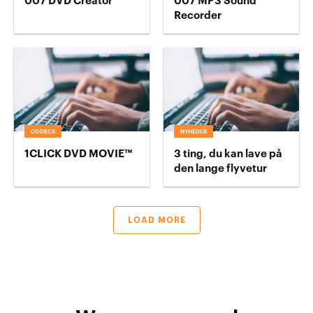
007 DVD Creator
007 MP3 Sound
Recorder
CODECS
NYHEDER
1CLICK DVD MOVIE™
3 ting, du kan lave på
den lange flyvetur
LOAD MORE