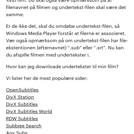
XviD film. Du skal også være opmærksom på at
filenavnet på filmen og undertekst-filen skal være det
samme.
Er de ikke det, skal du omdøbe undertekst-filen, så
Windows Media Player forstår at filerne er associeret.
Vær også opmærksom på om undertekst-filen har file-
ekstentionen (efternavnet) ”.sub” eller ”.srt”. Nu kan
du afspille filmen med undertekster i.
Hvor kan jeg downloade undertekster til min film?
Vi lister her de mest populære sider:
OpenSubtitles
DivX Station
DivX Subtitles
DivX Subtitles World
RDW Subtitles
Subbiee Search
Any Subs