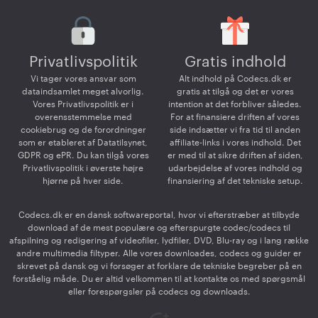
Privatlivspolitik
Gratis indhold
Vi tager vores ansvar som
Alt indhold på Codecs.dk er
dataindsamlet meget alvorlig.
gratis at tilgå og det er vores
Vores Privatlivspolitik er i
intention at det forbliver således.
overensstemmelse med
For at finansiere driften af vores
cookiebrug og de forordninger
side indsætter vi fra tid til anden
som er etableret af Datatilsynet,
affiliate-links i vores indhold. Det
GDPR og ePR. Du kan tilgå vores
er med til at sikre driften af siden,
Privatlivspolitik i øverste højre
udarbejdelse af vores indhold og
hjørne på hver side.
finansiering af det tekniske setup.
Codecs.dk er en dansk softwareportal, hvor vi efterstræber at tilbyde
download af de mest populære og efterspurgte codec/codecs til
afspilning og redigering af videofiler, lydfiler, DVD, Blu-ray og i lang række
andre multimedia filtyper. Alle vores downloades, codecs og guider er
skrevet på dansk og vi forsøger at forklare de tekniske begreber på en
forståelig måde. Du er altid velkommen til at kontakte os med spørgsmål
eller forespørgsler på codecs og downloads.