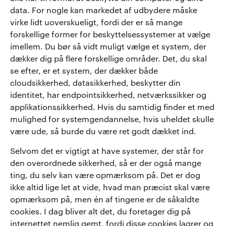
data. For nogle kan markedet af udbydere måske
virke lidt uoverskueligt, fordi der er så mange
forskellige former for beskyttelsessystemer at vælge
imellem. Du bør så vidt muligt vælge et system, der
dækker dig på flere forskellige områder. Det, du skal
se efter, er et system, der dækker både
cloudsikkerhed, datasikkerhed, beskytter din
identitet, har endpointsikkerhed, netværkssikker og
applikationssikkerhed. Hvis du samtidig finder et med
mulighed for systemgendannelse, hvis uheldet skulle
være ude, så burde du være ret godt dækket ind.
Selvom det er vigtigt at have systemer, der står for
den overordnede sikkerhed, så er der også mange
ting, du selv kan være opmærksom på. Det er dog
ikke altid lige let at vide, hvad man præcist skal være
opmærksom på, men én af tingene er de såkaldte
cookies. I dag bliver alt det, du foretager dig på
internettet nemlig gemt, fordi disse cookies lagrer og