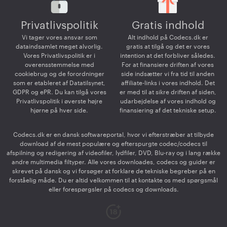
Privatlivspolitik
Gratis indhold
Vi tager vores ansvar som
Alt indhold på Codecs.dk er
dataindsamlet meget alvorlig.
gratis at tilgå og det er vores
Vores Privatlivspolitik er i
intention at det forbliver således.
overensstemmelse med
For at finansiere driften af vores
cookiebrug og de forordninger
side indsætter vi fra tid til anden
som er etableret af Datatilsynet,
affiliate-links i vores indhold. Det
GDPR og ePR. Du kan tilgå vores
er med til at sikre driften af siden,
Privatlivspolitik i øverste højre
udarbejdelse af vores indhold og
hjørne på hver side.
finansiering af det tekniske setup.
Codecs.dk er en dansk softwareportal, hvor vi efterstræber at tilbyde
download af de mest populære og efterspurgte codec/codecs til
afspilning og redigering af videofiler, lydfiler, DVD, Blu-ray og i lang række
andre multimedia filtyper. Alle vores downloades, codecs og guider er
skrevet på dansk og vi forsøger at forklare de tekniske begreber på en
forståelig måde. Du er altid velkommen til at kontakte os med spørgsmål
eller forespørgsler på codecs og downloads.