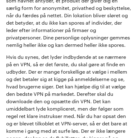
som navnet antyder, et produkt der giver dig en
særlig form for anonymitet, privathed og beskyttelse,
når du færdes på nettet. Din lokation bliver sløret og
det betyder, at du ikke kan spores af individer, der
leder efter informationer på firmaer og
privatpersoner. Dine personlige oplysninger gemmes
nemlig heller ikke og kan dermed heller ikke spores.
Hvis du synes, det lyder indbydende at se nærmere
på en VPN, så er det første, du skal gøre at finde en
udbyder. Der er mange forskellige at vælge i mellem
og det betaler sig at kigge på anmeldelserne og se,
hvad brugerne siger. Det kan hjælpe dig til at vælge
den bedste VPN på markedet. Derefter skal du
downloade den og opsætte din VPN. Det kan
umiddelbart lyde kompliceret, men der følger som
regel ret klare instrukser med. Når du har opsat den
og er blevet tilkoblet et VPN-server, så er det bare at
komme i gang med at surfe løs. Der er ikke længere