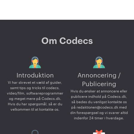
Om Codecs
Introduktion
Annoncering /
Vi har skrevet et væld af guider,
Publicering
samt tips og tricks til codecs,
Hvis du ønsker at annoncere eller
video/film, softwareprogrammer
publicere indhold på Codecs.dk,
og meget mere på Codecs.dk.
så bedes du venligst kontakte os
Hvis du har spørgsmål, så er du
på
redaktionen@codecs.dk
med
velkommen til at kontakte os.
din forespørgsel og vi svarer altid
indenfor 24 timer i hverdage.