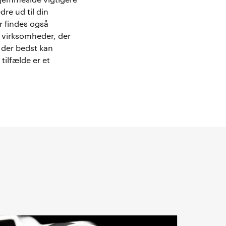
 hjemmeside vigtigere
re ud til din
 findes også
r virksomheder, der
d der bedst kan
tilfælde er et