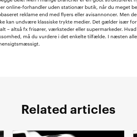
: begge dele! Men i mange brancher er en godt struktureret
 er online-forhandler uden stationær butik, når du meget bed
seret reklame end med flyers eller avisannoncer. Men der
ke kan undvære klassiske trykte medier. Det gælder især fo
alt – altså fx frisører, værksteder eller supermarkeder. Hva
rksomhed, må du vurdere i det enkelte tilfælde. I næsten alle 
hensigtsmæssigt.
Related articles