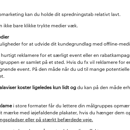
marketing kan du holde dit spredningstab relativt lavt.
 ikke bare klikke trykte medier væk.
dier
ligheder for at udvide dit kundegrundlag med offline-medi
hurtigt reklamere for et særligt event eller en rabatkampagn
ruppen er samlet på et sted. Hvis du fx vil reklamere for e
lignende event. På den måde når du ud til mange potentielle
et.
laviser koster ligeledes kun lidt og
du kan på den måde er
klame
i store formater får du lettere din målgruppes opm
it mærke med iøjefaldende plakater, hvis du hænger dem op 
ngspladser eller på stærkt befærdede veje.