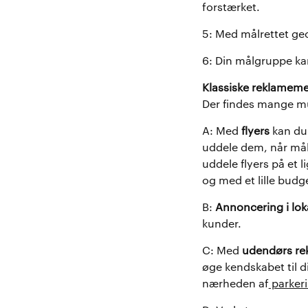
forstærket.
5: Med målrettet geo
6: Din målgruppe kan
Klassiske reklameme
Der findes mange mu
A: Med
flyers
kan du 
uddele dem, når målg
uddele flyers på et 
og med et lille budg
B:
Annoncering i loka
kunder.
C: Med
udendørs re
øge kendskabet til d
nærheden af
parkeri