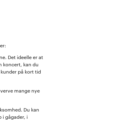
er:
e. Det ideelle er at
n koncert, kan du
 kunder på kort tid
hverve mange nye
ærksomhed. Du kan
i gågader, i