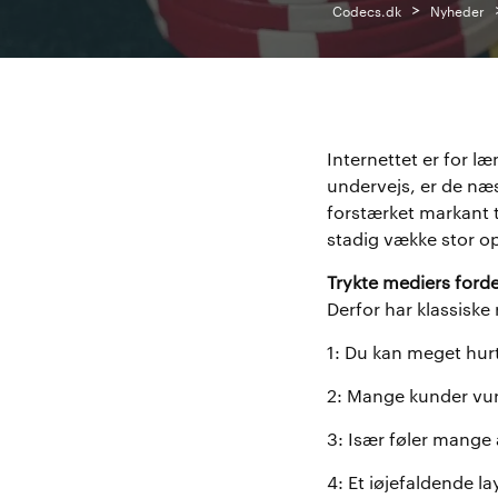
>
Codecs.dk
Nyheder
Internettet er for l
undervejs, er de næs
forstærket markant t
stadig vække stor 
Trykte mediers forde
Derfor har klassiske
1: Du kan meget hurti
2: Mange kunder vurd
3: Især føler mange 
4: Et iøjefaldende l