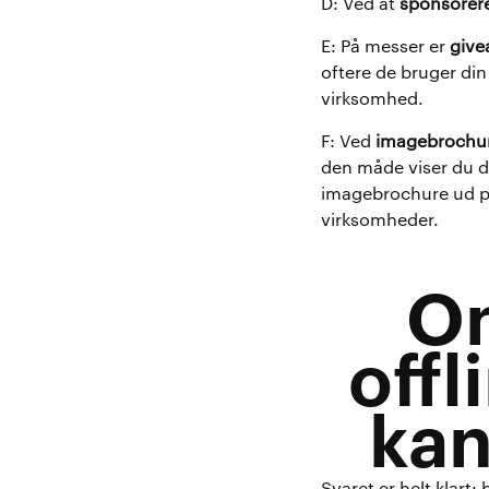
D: Ved at
sponsorer
E: På messer er
give
oftere de bruger din
virksomhed.
F: Ved
imagebrochu
den måde viser du d
imagebrochure ud på 
virksomheder.
On
offl
kan