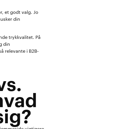
r, et godt valg. Jo
husker din
de trykkvalitet. På
g din
å relevante i B2B-
vs.
 hvad
sig?