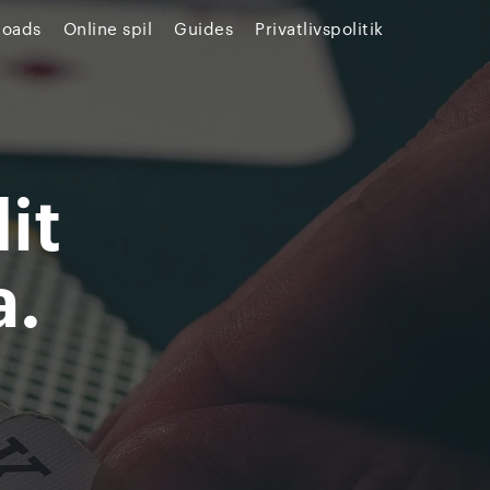
loads
Online spil
Guides
Privatlivspolitik
it
a.