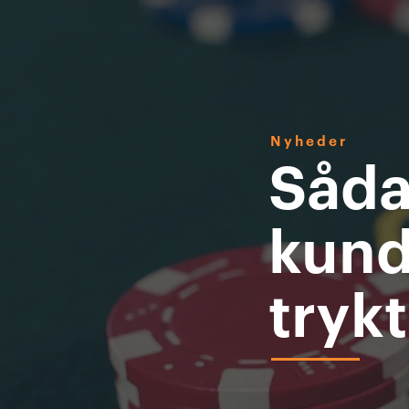
Nyheder
Såda
kund
tryk