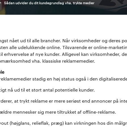
>
Sådan udvider du dit kundegrundlag vha. trykte medier
ængst nået ud til alle brancher. Når virksomheder og deres po
ten alle udelukkende online. Tilsvarende er online-marketin
il erhvervelse af nye kunder. Alligevel kan virksomheder, der
opmærksomhed vha. klassiske reklamemedier.
le
 reklamemedier stadig en høj status også i den digitalisered
gt nå ud til et stort antal potentielle kunder.
erer, at trykt reklame er mere seriøst end annoncer på inte
ældre mennesker sig mere tiltrukket af offline-reklame.
ayout (højglans, relieflak, præg) kan virkningen hos din målg