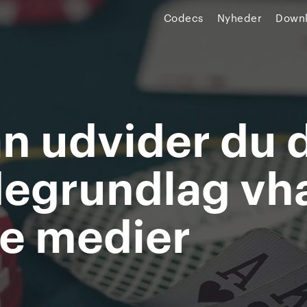
Codecs
Nyheder
Down
n udvider du d
egrundlag vh
te medier