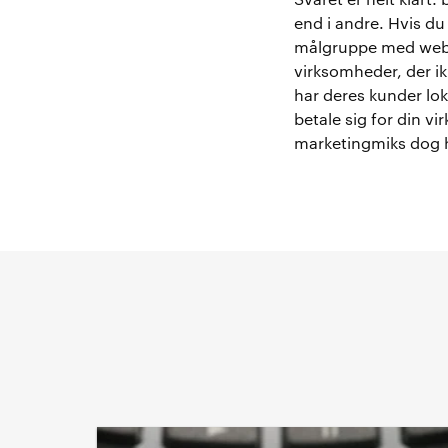
Svaret er helt klart
end i andre. Hvis du
målgruppe med webba
virksomheder, der ik
har deres kunder lok
betale sig for din vi
marketingmiks dog 