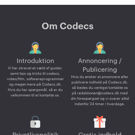
Om Codecs
Introduktion
Annoncering /
Vi har skrevet et væld af guider,
Publicering
samt tips og tricks til codecs,
Hvis du ønsker at annoncere eller
video/film, softwareprogrammer
publicere indhold på Codecs.dk,
og meget mere på Codecs.dk.
så bedes du venligst kontakte os
Hvis du har spørgsmål, så er du
på
redaktionen@codecs.dk
med
velkommen til at kontakte os.
din forespørgsel og vi svarer altid
indenfor 24 timer i hverdage.