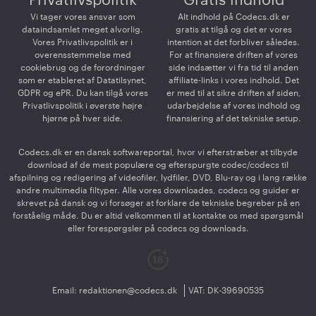
Privatlivspolitik
Gratis indhold
Vi tager vores ansvar som
Alt indhold på Codecs.dk er
dataindsamlet meget alvorlig.
gratis at tilgå og det er vores
Vores Privatlivspolitik er i
intention at det forbliver således.
overensstemmelse med
For at finansiere driften af vores
cookiebrug og de forordninger
side indsætter vi fra tid til anden
som er etableret af Datatilsynet,
affiliate-links i vores indhold. Det
GDPR og ePR. Du kan tilgå vores
er med til at sikre driften af siden,
Privatlivspolitik i øverste højre
udarbejdelse af vores indhold og
hjørne på hver side.
finansiering af det tekniske setup.
Codecs.dk er en dansk softwareportal, hvor vi efterstræber at tilbyde
download af de mest populære og efterspurgte codec/codecs til
afspilning og redigering af videofiler, lydfiler, DVD, Blu-ray og i lang række
andre multimedia filtyper. Alle vores downloades, codecs og guider er
skrevet på dansk og vi forsøger at forklare de tekniske begreber på en
forståelig måde. Du er altid velkommen til at kontakte os med spørgsmål
eller forespørgsler på codecs og downloads.
Email:
redaktionen@codecs.dk
VAT: DK-39690535