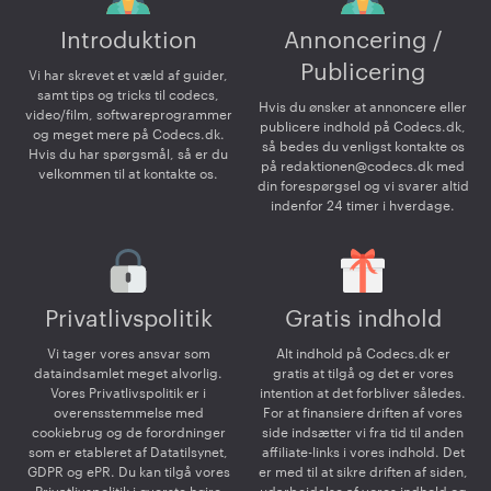
Introduktion
Annoncering /
Publicering
Vi har skrevet et væld af guider,
samt tips og tricks til codecs,
Hvis du ønsker at annoncere eller
video/film, softwareprogrammer
publicere indhold på Codecs.dk,
og meget mere på Codecs.dk.
så bedes du venligst kontakte os
Hvis du har spørgsmål, så er du
på
redaktionen@codecs.dk
med
velkommen til at kontakte os.
din forespørgsel og vi svarer altid
indenfor 24 timer i hverdage.
Privatlivspolitik
Gratis indhold
Vi tager vores ansvar som
Alt indhold på Codecs.dk er
dataindsamlet meget alvorlig.
gratis at tilgå og det er vores
Vores Privatlivspolitik er i
intention at det forbliver således.
overensstemmelse med
For at finansiere driften af vores
cookiebrug og de forordninger
side indsætter vi fra tid til anden
som er etableret af Datatilsynet,
affiliate-links i vores indhold. Det
GDPR og ePR. Du kan tilgå vores
er med til at sikre driften af siden,