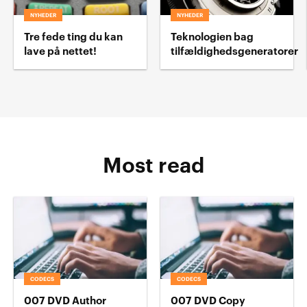
NYHEDER
NYHEDER
Tre fede ting du kan
Teknologien bag
lave på nettet!
tilfældighedsgeneratorer
Most read
CODECS
CODECS
007 DVD Author
007 DVD Copy