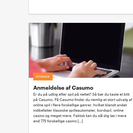
NYHEDER
Anmeldelse af Casumo
Er du på udkig efter spil på nettet? Så bør du kaste et blik
på Casumo. På Casumo finder du nemlig et stort udvalg af
online spil i flere forskellige genrer, hvilket blandt andet
indbefatter klassiske spilleautomater, bordspil, online
casino og meget mere. Faktisk kan du slå dig løs i mere
end 775 forskellige casino […]