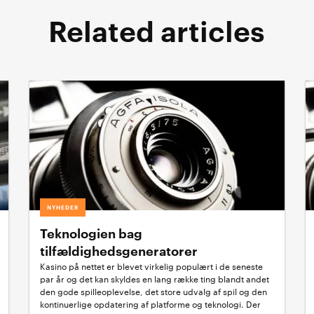
Related articles
NYHEDER
Teknologien bag
tilfældighedsgeneratorer
Kasino på nettet er blevet virkelig populært i de seneste
par år og det kan skyldes en lang række ting blandt andet
den gode spilleoplevelse, det store udvalg af spil og den
kontinuerlige opdatering af platforme og teknologi. Der