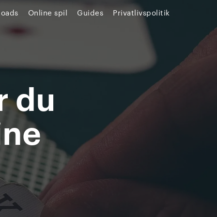
loads
Online spil
Guides
Privatlivspolitik
r du
ine