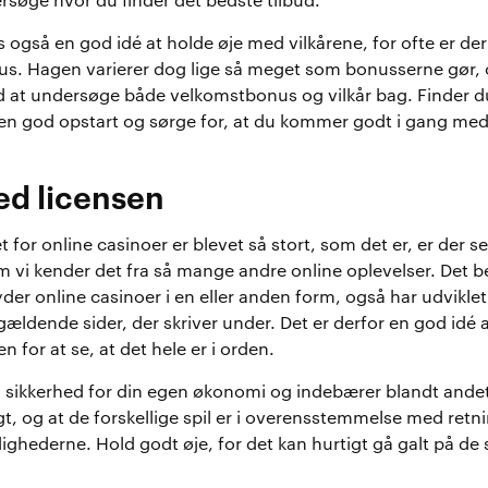
ersøge hvor du finder det bedste tilbud.
is også en god idé at holde øje med vilkårene, for ofte er de
us. Hagen varierer dog lige så meget som bonusserne gør, 
d at undersøge både velkomstbonus og vilkår bag. Finder du
g en god opstart og sørge for, at du kommer godt i gang med 
ed licensen
 for online casinoer er blevet så stort, som det er, er der s
om vi kender det fra så mange andre online oplevelser. Det be
der online casinoer i en eller anden form, også har udviklet
ældende sider, der skriver under. Det er derfor en god idé
n for at se, at det hele er i orden.
n sikkerhed for din egen økonomi og indebærer blandt andet
t, og at de forskellige spil er i overensstemmelse med retni
ederne. Hold godt øje, for det kan hurtigt gå galt på de s