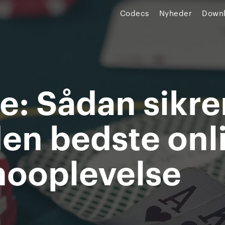
Codecs
Nyheder
Down
e: Sådan sikre
den bedste onl
nooplevelse