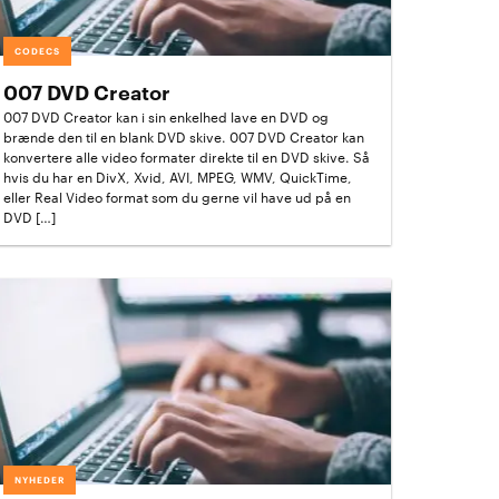
CODECS
007 DVD Creator
007 DVD Creator kan i sin enkelhed lave en DVD og
brænde den til en blank DVD skive. 007 DVD Creator kan
konvertere alle video formater direkte til en DVD skive. Så
hvis du har en DivX, Xvid, AVI, MPEG, WMV, QuickTime,
eller Real Video format som du gerne vil have ud på en
DVD […]
NYHEDER