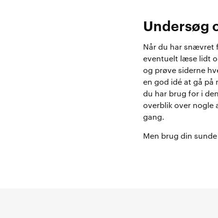
Undersøg o
Når du har snævret f
eventuelt læse lidt 
og prøve siderne hve
en god idé at gå på 
du har brug for i de
overblik over nogle 
gang.
Men brug din sunde f