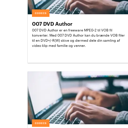
CODECS
007 DVD Author
007 DVD Author er en freeware MPEG-2 til VOB fil
konverter. Med 007 DVD Author kan du brænde VOB filer
til en DVD+/-R(W) skive og dermed dele din samling af
video klip med familie og venner.
CODECS